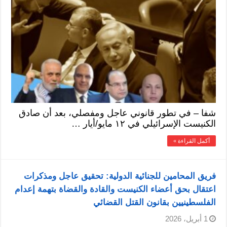
شفا – في تطور قانوني عاجل ومفصلي، بعد أن صادق
الكنيست الإسرائيلي في ١٢ مايو/أيار …
أكمل القراءة »
فريق المحامين للجنائية الدولية: تحقيق عاجل ومذكرات
اعتقال بحق أعضاء الكنيست والقادة والقضاة بتهمة إعدام
الفلسطينيين بقانون القتل القضائي
1 أبريل، 2026