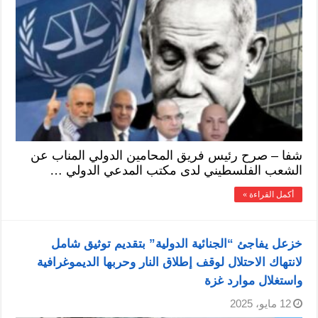
شفا – صرح رئيس فريق المحامين الدولي المناب عن
الشعب الفلسطيني لدى مكتب المدعي الدولي …
أكمل القراءة »
خزعل يفاجئ “الجنائية الدولية” بتقديم توثيق شامل
لانتهاك الاحتلال لوقف إطلاق النار وحربها الديموغرافية
واستغلال موارد غزة
12 مايو، 2025