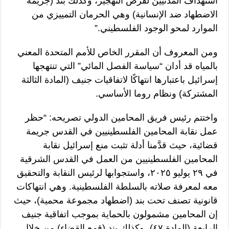
استهداف المدنيين لفرض التهجير، وكذلك بند (جريمة
الاضطهاد ضد الإنسانية) وهي الحرمان التمييزي من
الموارد لمحو الوجود الفلسطيني.”
ومن المعروف أن المقرر الخاص للأمم المتحدة المعني
بالمياه قد أدان “سياسة الفصل المائي” التي تنتهجها
إسرائيل باعتبارها انتهاكًا لاتفاقيات جنيف (المادة الثالثة
المشتركة) ونظام روما الأساسي.
واختتم رئيس فريق المحامين الدولي تصريحه: “حظر
عمل نقابة المحامين الفلسطينيين في القدس جريمة
قضائية، حيث قدَّمنا أدلة تثبت منع إسرائيل نقابة
المحامين الفلسطينيين من العمل في القدس الشرقية
في ٢٩ يوليو ٢٠٢٥، واستجوابها لرئيس النقابة والتحقيق
معه لمعرفة صلاته بالسلطة الفلسطينية. وهي انتهاكات
قانونية تصنف تحت بند (اضطهاد مجموعة محمية)، حيث
إن المحامين مشمولون بالحماية بموجب اتفاقية جنيف
الرابعة (المادة ٤٧)، وكذلك بند (قمع القضاء) من خلال