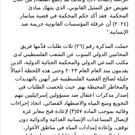
تقويض حق التمثيل القانوني، الذي ينتهك مبادئ
المحكمة. فقد أكد حكم المحكمة في قضية ميانمار
(٢٠٢٤) أن عرقلة المؤسسات القانونية جريمة ضد
الإنسانية.”
حملت المذكرة رقم (٢٦) ثلاث طلبات قدَّمها فريق
المحامين الدولي المنوب عن الشعب الفلسطيني لدى
مكتب المدعي الدولي والمحكمة الجنائية الدولية، الذين
يقدمون منذ العام العام ٢٠٢٣ وحتى هذه اللحظة أعمالاً
جليلة لصالح القضية الفلسطينية غير آبهين بالتهديدات
والمخاطر المحيطة بهم. حيث تلخصت الطلبات في
إصدار مذكرات اعتقال ضد مسؤولين إسرائيليين بتهم
التجويع ومنع المياه والاضطهاد القضائي، اتخاذ إجراءات
وقائية بموجب المادة ٥٧(٣) لإعادة فتح معابر غزة
لإيصال المساعدات الإنسانية الغذائية والدوائية دون
توقف، وإعادة إمدادات المياه في مناطق الأغوار،