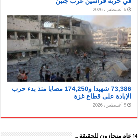
في خربة فراسين غرب جنين
9 أغسطس، 2026
73,386 شهيدا و174,250 مصابا منذ بدء حرب
الإبادة على قطاع غزة
9 أغسطس، 2026
14 عام منحازون للحقيقة …