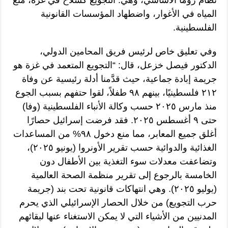
المياه في الأغوار، واضطهاد المؤسسات القانونية
الفلسطينية.
وفي تعليق خاص لرئيس فريق المحامين الدولي،
الدكتور فيصل خزعل، قال: “التجويع المتعمد في غزة هو
جريمة إبادة جماعية، حيث قدَّمنا أدلة رئيسية عن وفاة
٢١٢ فلسطينيًا، بينهم ٩٨ طفلاً، لقوا حتفهم بسبب الجوع
منذ مارس ٢٠٢٥ حسب وكالة الأنباء الفلسطينية (وفا)
حتى ٩ أغسطس ٢٠٢٥. فقد فرضت إسرائيل حصارًا
أغلق جميع المعابر، مما منع دخول ٩٨% من المساعدات
الغذائية والدوائية حسب تقرير الأونروا (يونيو ٢٠٢٥)،
وتضاعفت معدلات سوء التغذية بين الأطفال دون
الخامسة بالرجوع إلى تقرير منظمة الصحة العالمية
(يوليو ٢٠٢٥). وهي انتهاكات قانونية تحت بند (جريمة
حرب التجويع) من خلال الحصار الإسرائيلي الذي يحرم
المدنيين من الأشياء التي لا يمكن الاستغناء عنها لبقائهم