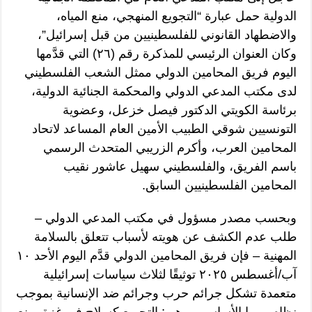
الدولية حمل عبارة “التجويع المنهجي، منع المياه،
والاضطهاد القانوني للفلسطينيين من قبل إسرائيل”،
وكان العنوان الرئيسي للمذكرة رقم (٢٦) التي قدَّمها
اليوم فريق المحامين الدولي ممثل الشعب الفلسطيني
لدى مكتب المدعي الدولي والمحكمة الجنائية الدولية،
برئاسة الكويتي الدكتور فيصل خزعل، وعضوية
التونسيين شوقي الطبيب الأمين العام المساعد لاتحاد
المحامين العرب، وأكرم الزريبي المتحدث الرسمي
باسم الفريق، والفلسطيني سهيل عاشور نقيب
المحامين الفلسطينيين السابق.
وبحسب مصدر مسؤول في مكتب المدعي الدولي –
طلب عدم الكشف عن هويته لأسباب تتعلق بالسلامة
المهنية – فإن فريق المحامين الدولي قدَّم اليوم الأحد ١٠
آب/أغسطس ٢٠٢٥ توثيقًا لثلاث سياسات إسرائيلية
متعمدة تشكل جرائم حرب وجرائم ضد الإنسانية بموجب
نظام روما الأساسي، وهي: التجويع كسلاح في غزة، منع