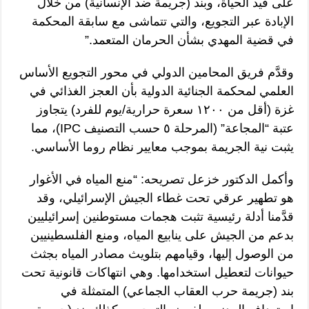
على قيد الحياة، وبند (جريمة ضد الإنسانية) من خلال
الإبادة عبر التجويع، والتي تتماشى مع سابقة المحكمة
في قضية المهدي بشأن الحرمان المتعمد.”
وقدَّم فريق المحامين الدولي في محور التجويع الأساس
العلمي لمحكمة الجنائية الدولية بأن العجز الغذائي في
غزة (أقل من ١٢٠٠ سعرة حرارية/يوم للفرد) يتجاوز
عتبة “المجاعة” (المرحلة ٥ حسب التصنيف IPC)، مما
يثبت نية الجريمة بموجب معايير نظام روما الأساسي.
وأكمل الدكتور خزعل تصريحه: “منع المياه في الأغوار
هو تطهير عرقي تحت غطاء الجيش الإسرائيلي، وقد
قدَّمنا أدلة رئيسية تثبت هجمات مستوطنين إسرائيليين
بدعم من الجيش على ينابيع المياه، ومنع الفلسطينيين
من الوصول إليها، وقيامهم بتلويث مصادر المياه بجثث
حيوانات لتعطيل استخدامها. وهي انتهاكات قانونية تحت
بند (جريمة حرب العقاب الجماعي) المتمثلة في