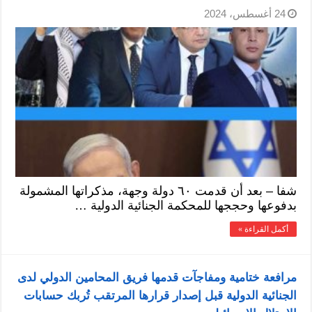
24 أغسطس، 2024
شفا – بعد أن قدمت ٦٠ دولة وجهة، مذكراتها المشمولة
بدفوعها وحججها للمحكمة الجنائية الدولية …
أكمل القراءة »
مرافعة ختامية ومفاجآت قدمها فريق المحامين الدولي لدى
الجنائية الدولية قبل إصدار قرارها المرتقب تُربك حسابات