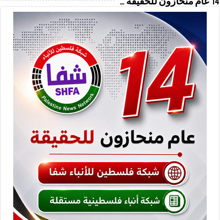
14 عام منحازون للحقيقة …