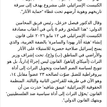
الكنيست الإسرائيلي على مشروع يهدف إلى سرقة
تاريخهم وهوية أرضهم تحت غطاء “حماية الآثار”.
وقال الدكتور فيصل خزعل، رئيس فريق المحامين
الدولي: “هذا الملحق رقم ٥ يأتي في أعقاب مصادقة
الكنيست الإسرائيلي في ١٢ مايو ٢٠٢٦ على قانون
إنشاء ‘هيئة آثار يهودا والسامرة’ بالضفة الغربية، والذي
يمنح إسرائيل صلاحية حصرية للاستيلاء على الآثار
والأراضي في المناطق (ب) و(ج)، تحت إشراف وزير
التراث (أميكاي إلياهو). القانون ليس إجراءً إدارياً، بل هو
تتويج لسياسة الضم الصامت وتحويل التراث إلى أداة
بيروقراطية للضمّ. صوّت لصالحه ٢٣ عضواً مقابل ١٤،
وهو الآن في طريقه للقراءتين الثانية والثالثة. المنظمة
الحقوقية الإسرائيلية ‘عيمق شافيه’ حذرت من أن
القانون ‘يحوّل التراث إلى أداة سياسية ضد الفلسطينيين’
وينتهك القانون الدولي”.