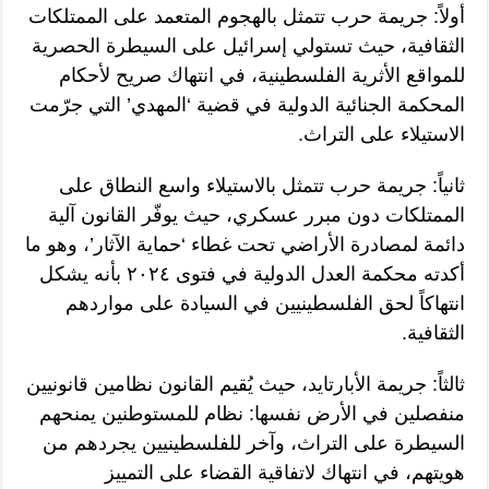
أولاً: جريمة حرب تتمثل بالهجوم المتعمد على الممتلكات
الثقافية، حيث تستولي إسرائيل على السيطرة الحصرية
للمواقع الأثرية الفلسطينية، في انتهاك صريح لأحكام
المحكمة الجنائية الدولية في قضية ‘المهدي’ التي جرّمت
الاستيلاء على التراث.
ثانياً: جريمة حرب تتمثل بالاستيلاء واسع النطاق على
الممتلكات دون مبرر عسكري، حيث يوفّر القانون آلية
دائمة لمصادرة الأراضي تحت غطاء ‘حماية الآثار’، وهو ما
أكدته محكمة العدل الدولية في فتوى ٢٠٢٤ بأنه يشكل
انتهاكاً لحق الفلسطينيين في السيادة على مواردهم
الثقافية.
ثالثاً: جريمة الأبارتايد، حيث يُقيم القانون نظامين قانونيين
منفصلين في الأرض نفسها: نظام للمستوطنين يمنحهم
السيطرة على التراث، وآخر للفلسطينيين يجردهم من
هويتهم، في انتهاك لاتفاقية القضاء على التمييز