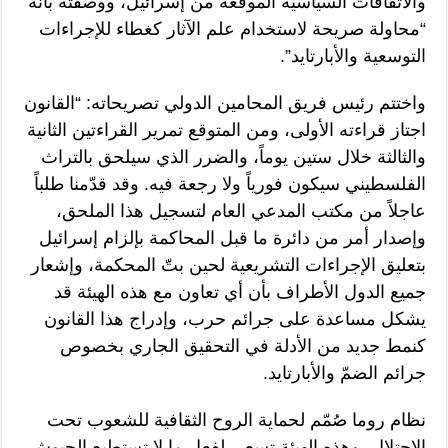
والاتفاقات السياسية الموقعة من إسرائيل، ووصفته بأنه
“محاولة صريحة لاستخدام علم الآثار كغطاء للإجراءات
التوسعية والأبارتايد”.
واختتم رئيس فريق المحامين الدولي تصريحاته: “القانون
اجتاز قراءته الأولى، ومن المتوقع تمرير القراءتين الثانية
والثالثة خلال ستين يوماً، والضرر الذي سيلحق بالتراث
الفلسطيني سيكون فورياً ولا رجعة فيه. وقد قدّمنا طلباً
عاجلاً من مكتب المدعي العام لتسجيل هذا الملحق،
وإصدار أمر من دائرة ما قبل المحاكمة بإلزام إسرائيل
بتعليق الإجراءات التشريعية لحين بتّ المحكمة، وإشعار
جميع الدول الأطراف بأن أي تعاون مع هذه الهيئة قد
يشكل مساعدة على جرائم حرب، وإدراج هذا القانون
كنمط جديد من الأدلة في التحقيق الجاري بخصوص
جرائم الضمّ والأبارتايد.
نظام روما صُمّم لحماية الروح الثقافية للشعوب تحت
الاحتلال، وهذه الهيئة تسعى لفعل ما لا تستطيع الجيوش