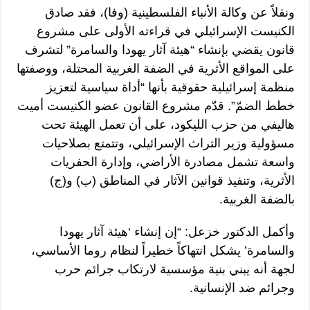
ونقلاً عن وكالة الأنباء الفلسطينية (وفا)، فقد صادق
الكنيست الإسرائيلي في قراءته الأولى على مشروع
قانون يقضي بإنشاء “هيئة آثار يهودا والسامرة” لتشرف
على المواقع الأثرية في الضفة الغربية المحتلة، ووصفتها
منظمة إسرائيلية حقوقية بأنها “أداة سياسية لتعزيز
خطط الضمّ”. قدّم مشروع القانون عضو الكنيست أميت
هاليفي من حزب الليكود، على أن تعمل الهيئة تحت
مسؤولية وزير التراث الإسرائيلي، وتتمتع بصلاحيات
واسعة تشمل مصادرة الأراضي، وإدارة الحفريات
الأثرية، وتنفيذ قوانين الآثار في المناطق (ب) و(ج)
بالضفة الغربية.
وأكمل الدكتور خزعل: “إن إنشاء ‘هيئة آثار يهودا
والسامرة’ يشكل انتهاكاً خطيراً لنظام روما الأساسي،
لجهة أنه يبني بنية مؤسسية لارتكاب جرائم حرب
وجرائم ضد الإنسانية.