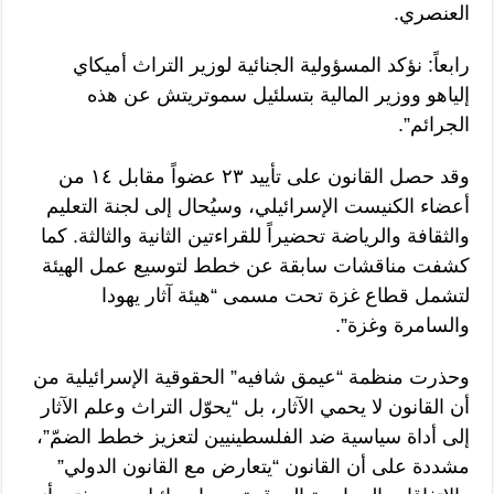
العنصري.
رابعاً: نؤكد المسؤولية الجنائية لوزير التراث أميكاي
إلياهو ووزير المالية بتسلئيل سموتريتش عن هذه
الجرائم”.
وقد حصل القانون على تأييد ٢٣ عضواً مقابل ١٤ من
أعضاء الكنيست الإسرائيلي، وسيُحال إلى لجنة التعليم
والثقافة والرياضة تحضيراً للقراءتين الثانية والثالثة. كما
كشفت مناقشات سابقة عن خطط لتوسيع عمل الهيئة
لتشمل قطاع غزة تحت مسمى “هيئة آثار يهودا
والسامرة وغزة”.
وحذرت منظمة “عيمق شافيه” الحقوقية الإسرائيلية من
أن القانون لا يحمي الآثار، بل “يحوّل التراث وعلم الآثار
إلى أداة سياسية ضد الفلسطينيين لتعزيز خطط الضمّ”،
مشددة على أن القانون “يتعارض مع القانون الدولي”