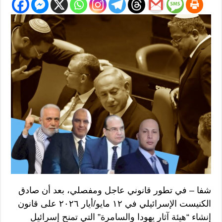
شفا – في تطور قانوني عاجل ومفصلي، بعد أن صادق
الكنيست الإسرائيلي في ١٢ مايو/أيار ٢٠٢٦ على قانون
إنشاء “هيئة آثار يهودا والسامرة” التي تمنح إسرائيل