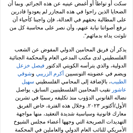
سكت أو تواطأ أو أغمض عينيه عن هذه الجرائم. وبما أن
الضحايا الذين راحوا في هذه المجازر لم يعودوا قادرين
على المطالبة بحقهم في العدالة، فإن واجبنا كأحياء أن
نرفع أصواتنا نيابة عنهم، وأن نصر على محاسبة كل من
تلوثت يداه بدمائهم”.
يذكر أن فريق المحامين الدولي المفوض عن الشعب
الفلسطيني لدى مكتب المدعي العام والمحكمة الجنائية
الدولية، والذي يترأسه الكويتي الدكتور
فيصل خزعل
ويضم في عضويته التونسيين
أكرم الزريبي
و
شوقي
الطبيب
، بالإضافة إلى المحامي الفلسطيني
سهيل
عاشور
نقيب المحامين الفلسطينيين السابق، يواصل
نضاله القانوني الدؤوب منذ تكليفه رسميًا في تشرين
الأول/أكتوبر ٢٠٢٣. وخلال هذه الفترة، خاض الفريق
معارك قانونية وسياسية شديدة التعقيد، منها مواجهة
التهديدات الصريحة التي وجهها أعضاء مجلس الشيوخ
الأمريكي للنائب العام الدولي والعاملين في المحكمة