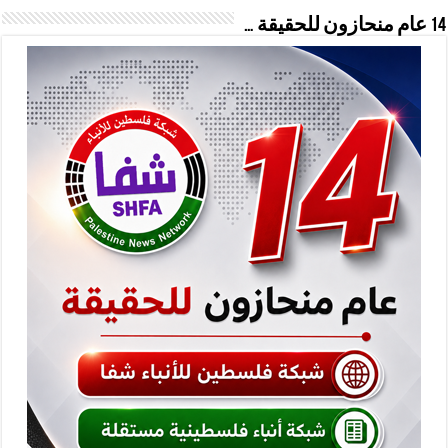
14 عام منحازون للحقيقة …