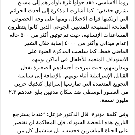
روما الأساسي، فقد حولوا غزة بأوامرهم إلى مسلخ
بشري حقيقي”. كما أشارت المذكرة إلى أحدث الجرائم
التي ارتكبتها قوات الاحتلال، ومنها على وجه الخصوص
المذبحة الممنهجة للمدنيين الجوعى الذين كانوا ينتظرون
المساعدات الإنسانية، حيث تم توثيق أكثر من ٥٠٠ حالة
إعدام ميداني وأكثر من ٤٠٠٠ إصابة خلال الشهر
الماضي فقط. كما سلطت المذكرة الضوء على
الاستهداف المتعمد للأطفال في أماكن نومهم
ومدارسهم، حيث تمزقت أجسادهم الصغيرة بفعل
القنابل الإسرائيلية أثناء نومهم، بالإضافة إلى سياسة
التجويع المتعمدة التي تمارسها إسرائيل كتكتيك حربي
من العصور الوسطى ضد سكان مدنيين يبلغ عددهم ٢.٣
مليون نسمة.
وفي كلمة مؤثرة، قال الدكتور خزعل: “عندما يسترجع
التاريخ هذه اللحظة السوداء، فإن المحاكمة لن تقتصر
على الجناة المباشرين فحسب، بل ستشمل كل من