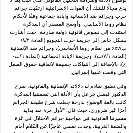
لوضوح الأدلة وصرامة التحليل القانوني الذي أثبت بما لا
يدع مجالًا للشك أن القوات الإسرائيلية ارتكبت جرائم
حرب وجرائم ضد الإنسانية وإبادة جماعية وفقًا لأحكام
نظام روما الأساسي. وأوضح المصدر أن المذكرة
استندت إلى نصوص قانونية دولية صارمة، حيث أشارت
بشكل خاص إلى جريمة حرب التجويع (المادة ٨/٢/
ب/xxv من نظام روما الأساسي)، وجرائم ضد الإنسانية
(المادة ٧/١/ب)، وجريمة الإبادة الجماعية (المادة ٦/ب-
ج)، بالإضافة إلى انتهاكات جسيمة لاتفاقية حقوق الطفل
التي وقعت عليها إسرائيل.
وفي تعليق صادم له دلالاته الإنسانية والقانونية، صرح
الدكتور فيصل خزعل بأن الأدلة التي تضمنتها المذكرة
كانت بالغة الوضوح لدرجة جعلت شرح طبيعة الجرائم
أمرًا غير ضروري، حيث قال: “لأول مرة منذ بداية
مسيرتنا القانونية في مواجهة جرائم الاحتلال في غزة
والضفة الغربية، وجدت نفسي عاجزًا عن الكلام أمام