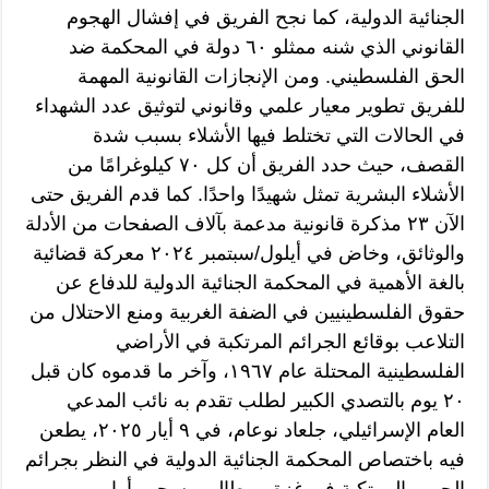
الجنائية الدولية، كما نجح الفريق في إفشال الهجوم
القانوني الذي شنه ممثلو ٦٠ دولة في المحكمة ضد
الحق الفلسطيني. ومن الإنجازات القانونية المهمة
للفريق تطوير معيار علمي وقانوني لتوثيق عدد الشهداء
في الحالات التي تختلط فيها الأشلاء بسبب شدة
القصف، حيث حدد الفريق أن كل ٧٠ كيلوغرامًا من
الأشلاء البشرية تمثل شهيدًا واحدًا. كما قدم الفريق حتى
الآن ٢٣ مذكرة قانونية مدعمة بآلاف الصفحات من الأدلة
والوثائق، وخاض في أيلول/سبتمبر ٢٠٢٤ معركة قضائية
بالغة الأهمية في المحكمة الجنائية الدولية للدفاع عن
حقوق الفلسطينيين في الضفة الغربية ومنع الاحتلال من
التلاعب بوقائع الجرائم المرتكبة في الأراضي
الفلسطينية المحتلة عام ١٩٦٧، وآخر ما قدموه كان قبل
٢٠ يوم بالتصدي الكبير لطلب تقدم به نائب المدعي
العام الإسرائيلي، جلعاد نوعام، في ٩ أيار ٢٠٢٥، يطعن
فيه باختصاص المحكمة الجنائية الدولية في النظر بجرائم