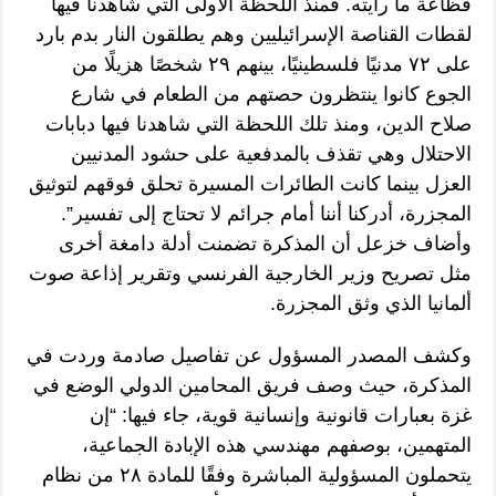
فظاعة ما رأيته. فمنذ اللحظة الأولى التي شاهدنا فيها
لقطات القناصة الإسرائيليين وهم يطلقون النار بدم بارد
على ٧٢ مدنيًا فلسطينيًا، بينهم ٢٩ شخصًا هزيلًا من
الجوع كانوا ينتظرون حصتهم من الطعام في شارع
صلاح الدين، ومنذ تلك اللحظة التي شاهدنا فيها دبابات
الاحتلال وهي تقذف بالمدفعية على حشود المدنيين
العزل بينما كانت الطائرات المسيرة تحلق فوقهم لتوثيق
المجزرة، أدركنا أننا أمام جرائم لا تحتاج إلى تفسير”.
وأضاف خزعل أن المذكرة تضمنت أدلة دامغة أخرى
مثل تصريح وزير الخارجية الفرنسي وتقرير إذاعة صوت
ألمانيا الذي وثق المجزرة.
وكشف المصدر المسؤول عن تفاصيل صادمة وردت في
المذكرة، حيث وصف فريق المحامين الدولي الوضع في
غزة بعبارات قانونية وإنسانية قوية، جاء فيها: “إن
المتهمين، بوصفهم مهندسي هذه الإبادة الجماعية،
يتحملون المسؤولية المباشرة وفقًا للمادة ٢٨ من نظام