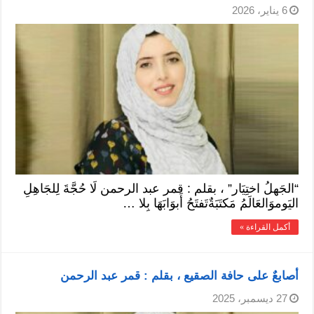
6 يناير، 2026
“الجَهلُ اختِيَار” ، بقلم : قمر عبد الرحمن لَا حُجَّةَ لِلجَاهِلِ
اليَوموَالعَالَمُ مَكتَبَةٌتَفتَحُ أَبوَابَهَا بِلا …
أكمل القراءة »
أصابعٌ على حافة الصقيع ، بقلم : قمر عبد الرحمن
27 ديسمبر، 2025