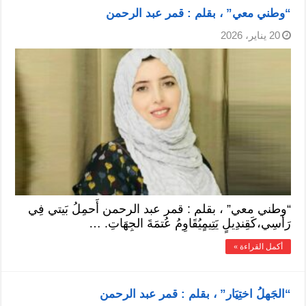
“وطني معي” ، بقلم : قمر عبد الرحمن
20 يناير، 2026
“وطني معي” ، بقلم : قمر عبد الرحمن أَحمِلُ بَيتي فِي
رَأسِي،كَقِندِيلٍ يَتِيمٍيُقَاوِمُ عُتمَةَ الجِهَاتِ. …
أكمل القراءة »
“الجَهلُ اختِيَار” ، بقلم : قمر عبد الرحمن