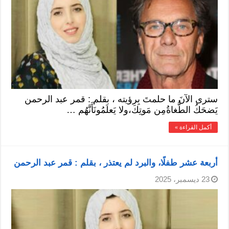
سترى الآنَ ما حلمتَ بِرؤيته ، بقلم : قمر عبد الرحمن
يَضحَكُ الطُّغاةُمِن مَوتِكَ،ولا يَعلَمُونَأَنَّهُم …
أكمل القراءة »
أربعة عشر طفلًا، والبرد لم يعتذر ، بقلم : قمر عبد الرحمن
23 ديسمبر، 2025