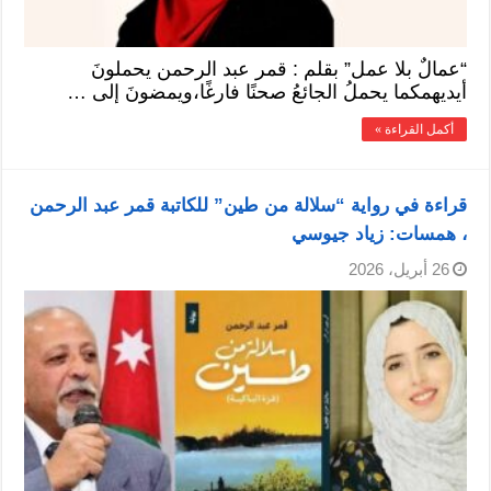
“عمالٌ بلا عمل” بقلم : قمر عبد الرحمن يحملونَ
أيديهمكما يحملُ الجائعُ صحنًا فارغًا،ويمضونَ إلى …
أكمل القراءة »
قراءة في رواية “سلالة من طين” للكاتبة قمر عبد الرحمن
، همسات: زياد جيوسي
26 أبريل، 2026