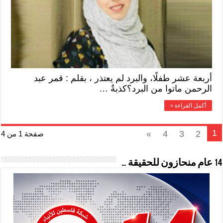
أربعة عشر طفلًا، والبرد لم يعتذر ، بقلم : قمر عبد
الرحمن ماتوا من البرد؟كذبةٌ …
أكمل القراءة »
1
»
4
3
2
صفحة 1 من 4
14 عام منحازون للحقيقة …