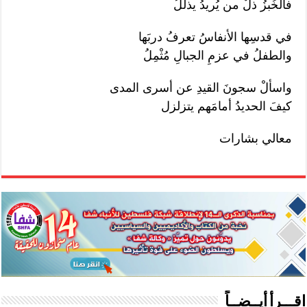
فالخُبزُ ذلٌ من يُريدُ يذلّلُ
في قدسِها الأنفاسُ تعرفُ دربَها
والطفلُ في عزمِ الجبالِ مُثْمِلُ
واسألْ سجونَ القيدِ عن أسرى المدى
كيفَ الحديدُ أمامَهم يتزلزل
معالي بشارات
اقـــرأ أيــضــاً