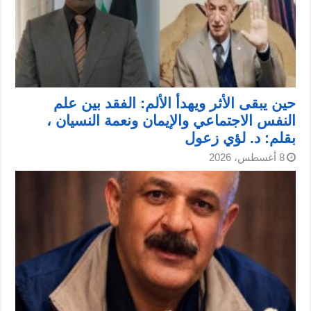
حين يبقى الأثر ويهدأ الألم: الفقد بين علم
النفس الاجتماعي والإيمان ونعمة النسيان ،
بقلم: د. لؤي زعول
8 أغسطس، 2026