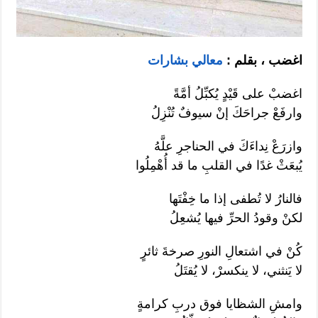
اغضب ، بقلم :
معالي بشارات
اغضبْ على قَيْدٍ يُكبِّلُ أمَّةً
وارفَعْ جراحَكَ إنْ سيوفٌ تُنْزِلُ
وازرَعْ نِداءَكَ في الحناجرِ علَّهُ
يُبعَثْ غدًا في القلبِ ما قد أُهْمِلُوا
فالنارُ لا تُطفى إذا ما خِفْتَها
لكنْ وقودُ الحرِّ فيها يُشعِلُ
كُنْ في اشتعالِ النورِ صرخةَ ثائرٍ
لا يَنثني، لا ينكسرْ، لا يُقتَلُ
وامشِ الشظايا فوق دربِ كرامةٍ