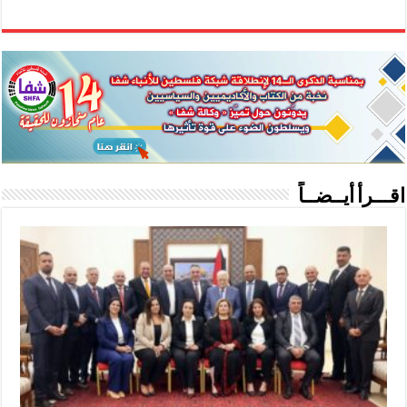
اقـــرأ أيــضــاً