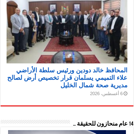
المحافظ خالد دودين ورئيس سلطة الأراضي
علاء التميمي يسلمان قرار تخصيص أرض لصالح
مديرية صحة شمال الخليل
6 أغسطس، 2026
14 عام منحازون للحقيقة …