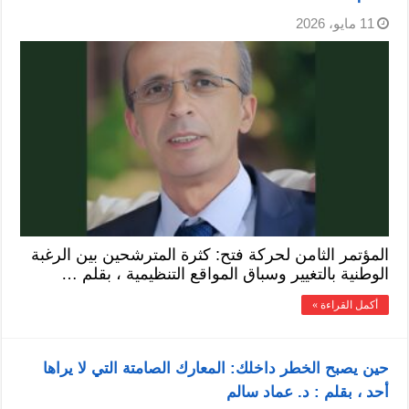
11 مايو، 2026
المؤتمر الثامن لحركة فتح: كثرة المترشحين بين الرغبة
الوطنية بالتغيير وسباق المواقع التنظيمية ، بقلم …
أكمل القراءة »
حين يصبح الخطر داخلك: المعارك الصامتة التي لا يراها
أحد ، بقلم : د. عماد سالم