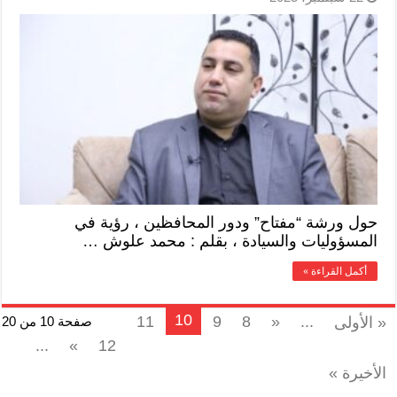
حول ورشة “مفتاح” ودور المحافظين ، رؤية في
المسؤوليات والسيادة ، بقلم : محمد علوش …
أكمل القراءة »
10
11
9
8
«
...
« الأولى
صفحة 10 من 20
...
»
12
الأخيرة »