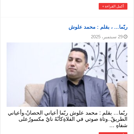
أكمل القراءة »
ربّما… ، بقلم : محمد علوش
29 سبتمبر، 2025
ربّما… بقلم : محمد علوش ربّما أعياني الحصانُ،وأعياني
الطريقْ..وتاهَ صوتي في الفلاةِكأنّهُ نايٌ مكسورٌعلى
شفاهِ …