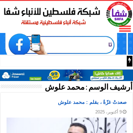
ترقية شا
أرشيف الوسم :
محمد علوش
صعدتْ غزّةُ ، بقلم : محمد علوش
9 أكتوبر، 2025