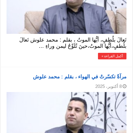
تَعالَ بلُطفٍ، أيُّها الموتُ ، بقلم : محمد علوش تَعالَ
بلُطفٍ،أيُّها الموتُ،حينَ تُلَوِّحُ ليمن وراءِ …
أكمل القراءة »
مرآةٌ تكسّرتْ في الهواء ، بقلم : محمد علوش
8 أكتوبر، 2025