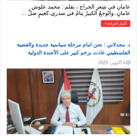
عامانِ في شِعرِ الجراح ، بقلم : محمد علوش
عامانِ..والوجعُ الكبيرُ ينامُ في صدري،كغيمٍ ضلَّ …
أكمل القراءة »
د. مجدلاني : نحن امام مرحلة سياسية جديدة والقضية
الفلسطيني عادت بزخم كبير على الأجندة الدولية
4 أكتوبر، 2025