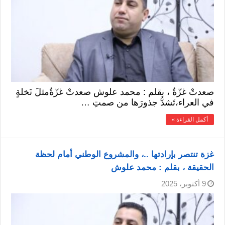
صعدتْ غزّةُ ، بقلم : محمد علوش صعدتْ غزّةُمثلَ نَخلةٍ
في العراء،تَشدُّ جذورَها من صمتِ …
أكمل القراءة »
غزة تنتصر بإرادتها ..، والمشروع الوطني أمام لحظة
الحقيقة ، بقلم : محمد علوش
9 أكتوبر، 2025