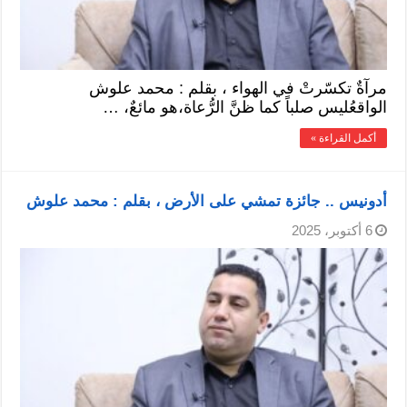
مرآةٌ تكسّرتْ في الهواء ، بقلم : محمد علوش
الواقعُليس صلباً كما ظنَّ الرُّعاة،هو مائعٌ، …
أكمل القراءة »
أدونيس .. جائزة تمشي على الأرض ، بقلم : محمد علوش
6 أكتوبر، 2025