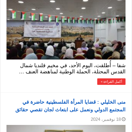
شفا – أُطلقت، اليوم الأحد، في مخيم قلنديا شمال
القدس المحتلة، الحملة الوطنية لمناهضة العنف …
أكمل القراءة »
منى الخليلي : قضايا المرأة الفلسطينية حاضرة في
المجتمع الدولي ونعمل على ابتعاث لجان تقصي حقائق
18 نوفمبر، 2024