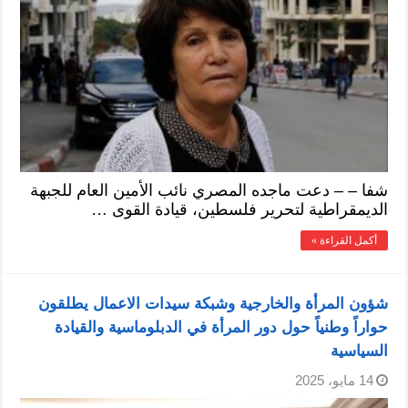
شفا – – دعت ماجده المصري نائب الأمين العام للجبهة
الديمقراطية لتحرير فلسطين، قيادة القوى …
أكمل القراءة »
شؤون المرأة والخارجية وشبكة سيدات الاعمال يطلقون
حواراً وطنياً حول دور المرأة في الدبلوماسية والقيادة
السياسية
14 مايو، 2025