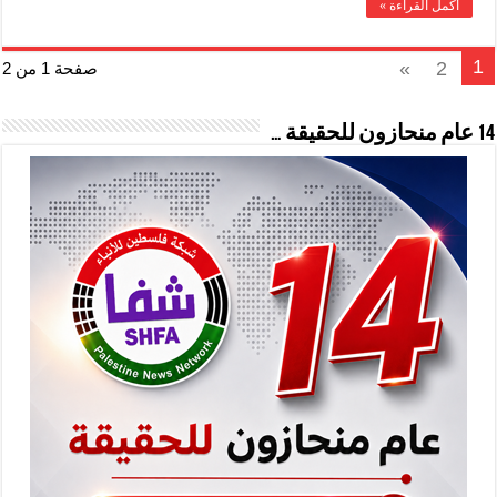
أكمل القراءة »
1
»
2
صفحة 1 من 2
14 عام منحازون للحقيقة …