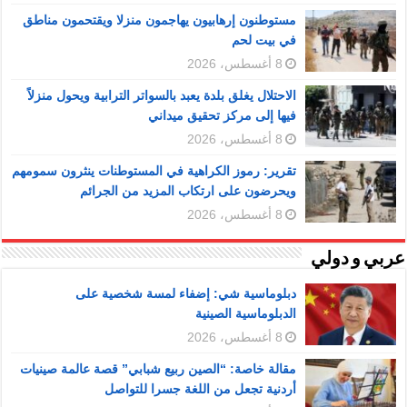
مستوطنون إرهابيون يهاجمون منزلا ويقتحمون مناطق
في بيت لحم
8 أغسطس، 2026
الاحتلال يغلق بلدة يعبد بالسواتر الترابية ويحول منزلاً
فيها إلى مركز تحقيق ميداني
8 أغسطس، 2026
تقرير: رموز الكراهية في المستوطنات ينثرون سمومهم
ويحرضون على ارتكاب المزيد من الجرائم
8 أغسطس، 2026
عربي و دولي
دبلوماسية شي: إضفاء لمسة شخصية على
الدبلوماسية الصينية
8 أغسطس، 2026
مقالة خاصة: “الصين ربيع شبابي” قصة عالمة صينيات
أردنية تجعل من اللغة جسرا للتواصل