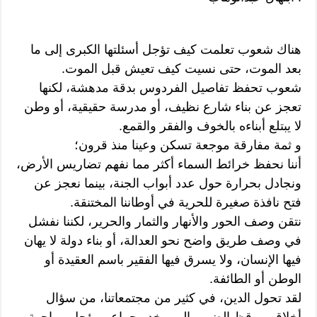
هناك شعوب تعلمت كيف تؤجل أسئلتها الكبرى إلى ما
بعد الموت، حتى نسيت كيف تعيش قبل الموت.
شعوب تحفظ تفاصيل الفردوس بدقة مدهشة، لكنها
تعجز عن بناء شارع نظيف، أو مدرسة حقيقية، أو وطن
لا يبتلع أبناءه بالخوف والفقر والقمع.
و ثمة مفارقة موجعة تسكن وعينا منذ قرون؛
أننا نحفظ خرائط السماء أكثر مما نفهم تضاريس الأرض،
ونجادل بحرارة حول عدد أبواب الجنة، بينما نعجز عن
فتح نافذة صغيرة للحرية في أوطاننا المختنقة.
نتقن وصف الحور والأنهار والثمار والحرير، لكننا نفشل
في وصف طريق واضح نحو العدالة، أو بناء دولة لا يهان
فيها الإنسان، ولا يسرق فيها الفقير باسم العقيدة أو
الوطن أو الطائفة.
لقد تحول الدين، في كثير من مجتمعاتنا، من سؤال
أخلاقي يوقظ الضمير إلى مخدر جماعي يؤجل مواجهة