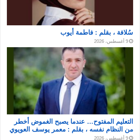
سُلافة ، بقلم : فاطمة أيوب
9 أغسطس، 2026
التعليم المفتوح… عندما يصبح الغموض أخطر
من النظام نفسه ، بقلم : معمر يوسف العويوي
9 أغسطس، 2026