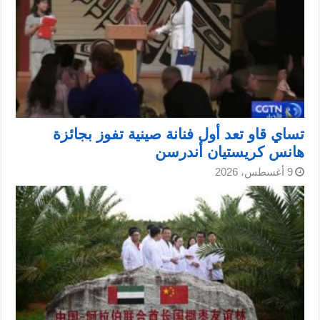
تساي قاو تعد أول فنانة صينية تفوز بجائزة
هانس كريستيان أندرسن
9 أغسطس، 2026