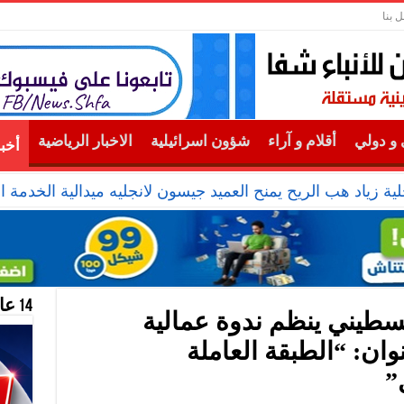
ل بنا
و دولي
أقلام و آراء
شؤون اسرائيلية
الاخبار الرياضية
أخب
ية زياد هب الريح يمنح العميد جيسون لانجليه ميدالية الخدمة ال
14 عام منحازون للحقيقة …
لسطيني ينظم ندوة عمالية
ن: “الطبقة العاملة
”