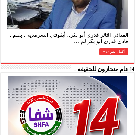
الفدائي الثائر قدري أبو بكر.. أيقونتي السرمدية ، بقلم :
فادي قدري أبو بكر لم …
أكمل القراءة »
14 عام منحازون للحقيقة …