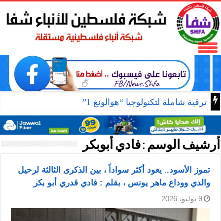
ترقية شاملة لتكنولوجيا “هوالونغ 1”
أرشيف الوسم :
فادي أبوبكر
تموز الأسود.. يعود أكثر سواداً ، بين الذكرى الثالثة لرحيل
والدي ووداع ماهر يونس ، بقلم : فادي قدري أبو بكر
9 يوليو، 2026