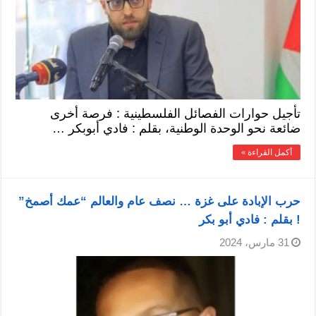
تأجيل حوارات الفصائل الفلسطينية : فرصة أخرى
ضائعة نحو الوحدة الوطنية، بقلم : فادي أبوبكر …
أكمل القراءة »
حرب الإبادة على غزة … نصف عام والعالم “عمك أصمخ”
! بقلم : فادي أبو بكر
31 مارس، 2024