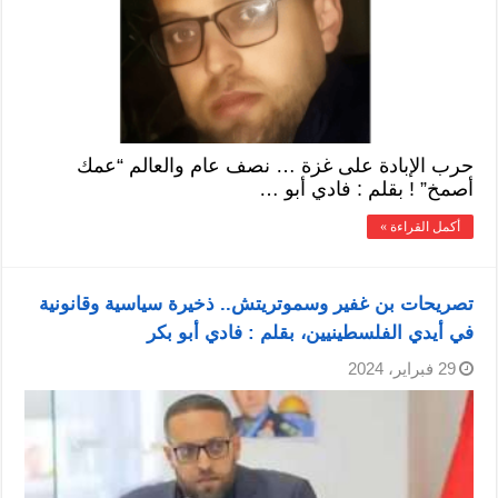
حرب الإبادة على غزة … نصف عام والعالم “عمك
أصمخ” ! بقلم : فادي أبو …
أكمل القراءة »
تصريحات بن غفير وسموتريتش.. ذخيرة سياسية وقانونية
في أيدي الفلسطينيين، بقلم : فادي أبو بكر
29 فبراير، 2024