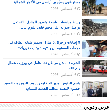
مستوطنون يسيّجون أراضي في الأغوار الشمالية
6 أغسطس، 2026
وسط مداهمات واسعة وتفجير للمنازل.. الاحتلال
يواصل عدوانه على مخيم قلنديا لليوم الثاني
6 أغسطس، 2026
9 إصابات وإحراق 5 منازل وتدمير شبكة الطاقة في
هجمات للمستوطنين بـ “يطا” و”بيت فوريك”
6 أغسطس، 2026
الشرطة: مقتل مواطن (34 عاما) في بيرزيت شمال
رام الله
6 أغسطس، 2026
باسم الرئيس: وزير الداخلية زياد هب الريح يمنح العميد
جيسون لانجليه ميدالية الخدمة الممتازة
5 أغسطس، 2026
عربي و دولي