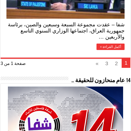
شفا – عقدت مجموعة السبعة وسبعين والصين، برئاسة
جمهورية العراق، اجتماعها الوزاري السنوي التاسع
والأربعين …
أكمل القراءة »
1
»
3
2
صفحة 1 من 3
14 عام منحازون للحقيقة …