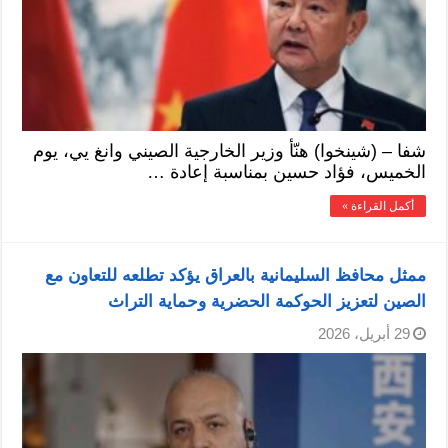
شفا – (شينخوا) هنّأ وزير الخارجية الصيني وانغ يي، يوم
الخميس، فؤاد حسين بمناسبة إعادة …
أكمل القراءة »
ممثل محافظ السليمانية بالعراق يؤكد تطلعه للتعاون مع
الصين لتعزيز الحوكمة الحضرية وحماية التراث
29 أبريل، 2026