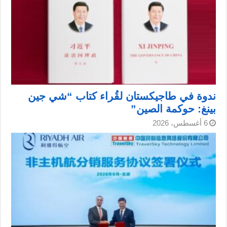
ندوة في طاجيكستان لقُراء كتاب “شي جين
بينغ: حوكمة الصين”
6 أغسطس، 2026