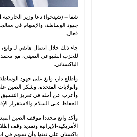
شفا – (شينخوا) دعا وزير الخارجية ال
جهود الوساطة، والإسهام في معالجة
فعال.
جاء ذلك خلال اتصال هاتفي لـ وانغ،
للحزب الشيوعي الصيني، مع محمد إس
الباكستاني.
وأطلع دار، وانغ على جهود الوساطة ا
والولايات المتحدة، وشكر الصين على 
وأعرب عن أمله في تعزيز التنسيق 
الحفاظ على السلام والاستقرار الإقل
وأكد وانغ مجددا موقف الصين المبد
الأمريكية-الإيرانية وتمديد وقف إط
باكستان على ثقتها وأن تسهم في اس