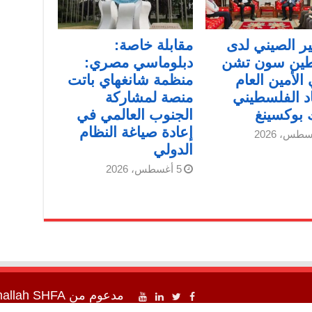
ر الصيني لدى
مقابلة خاصة:
ين سون تشن
دبلوماسي مصري:
 الأمين العام
منظمة شانغهاي باتت
اد الفلسطيني
منصة لمشاركة
 بوكسينغ
الجنوب العالمي في
إعادة صياغة النظام
الدولي
5 أغسطس، 2026
مدعوم من
SHFA شفا
mallah