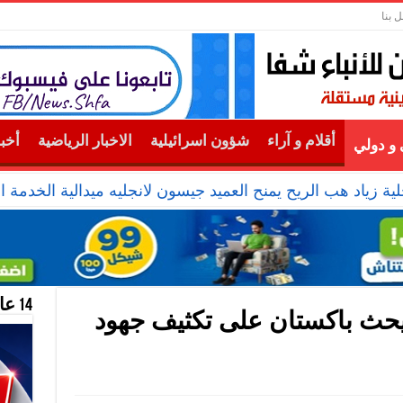
ل بنا
أقلام و آراء
شؤون اسرائيلية
الاخبار الرياضية
أخب
و دولي
ية زياد هب الريح يمنح العميد جيسون لانجليه ميدالية الخدمة ال
14 عام منحازون للحقيقة …
يحث باكستان على تكثيف جهود