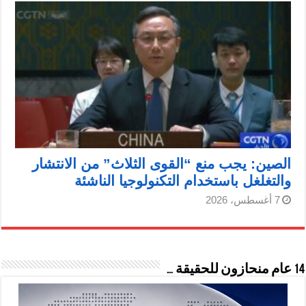
الصين: يجب منع “القوى الثلاث” من الانتشار
والتغلغل باستخدام التكنولوجيا الناشئة
7 أغسطس، 2026
14 عام منحازون للحقيقة …