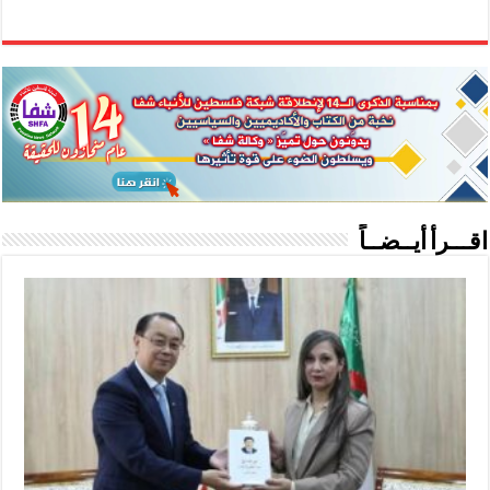
اقـــرأ أيــضــاً