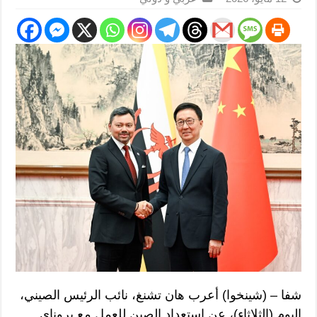
شفا – (شينخوا) أعرب هان تشنغ، نائب الرئيس الصيني،
اليوم (الثلاثاء)، عن استعداد الصين للعمل مع بروناي