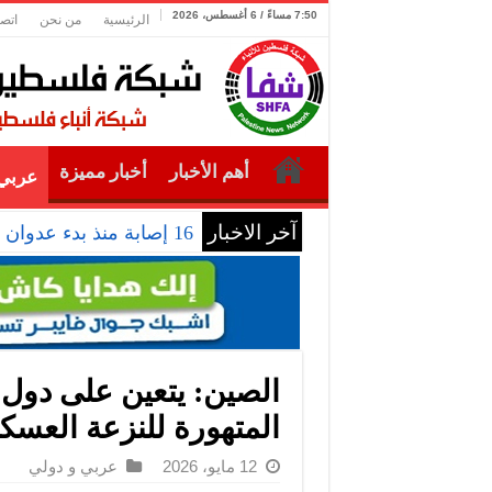
7:50 مساءً / 6 أغسطس، 2026
الرئيسية
من نحن
اتصل
أهم الأخبار
أخبار مميزة
عربي 
آخر الاخبار
16 إصابة منذ بدء عدوان الاحتلال على مخيم قلنديا وكفر عقب شمال القدس
الصين: يتعين على دول 
المتهورة للنزعة العسكر
12 مايو، 2026
عربي و دولي