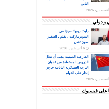
الثاني
 و دولي
رأيتُ روبوتًا صينيًا في
السوبرماركت ، بقلم : السفير
سون تشن
6 أغسطس، 2026
الخارجية الصينية: يجب أن تظل
الدروس المستفادة من عدوان
النزعة العسكرية اليابانية جرس
إنذار على الدوام
ا على فيسبوك