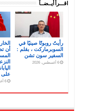
اقـــرأ أيــضــاً
رأيتُ روبوتًا صينيًا في
الخار
السوبرماركت ، بقلم :
أن ت
السفير سون تشن
المست
النزع
6 أغسطس، 2026
الياب
على ا
6 أغسطس، 2026