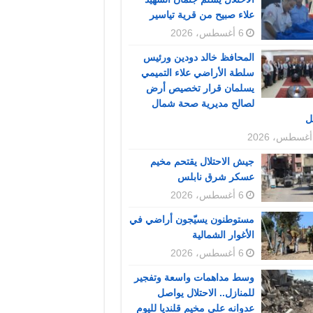
علاء صبيح من قرية تياسير
6 أغسطس، 2026
المحافظ خالد دودين ورئيس
سلطة الأراضي علاء التميمي
يسلمان قرار تخصيص أرض
لصالح مديرية صحة شمال
ل
جيش الاحتلال يقتحم مخيم
عسكر شرق نابلس
6 أغسطس، 2026
مستوطنون يسيّجون أراضي في
الأغوار الشمالية
6 أغسطس، 2026
وسط مداهمات واسعة وتفجير
للمنازل.. الاحتلال يواصل
عدوانه على مخيم قلنديا لليوم