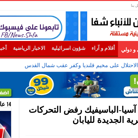
 بنا
أقلام و آراء
شؤون اسرائيلية
الاخبار الرياضية
أخب
و دولي
14 عام منحازون للحقيقة …
آسيا-الباسيفيك رفض التحركات
ية الجديدة لليابان