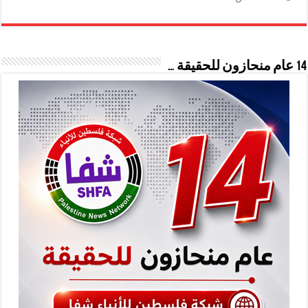
14 عام منحازون للحقيقة …