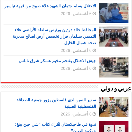
الاحتلال يسلم جثمان الشهيد علاء صبيح من قرية تياسير
6 أغسطس، 2026
المحافظ خالد دودين ورئيس سلطة الأراضي علاء
التميمي يسلمان قرار تخصيص أرض لصالح مديرية
صحة شمال الخليل
6 أغسطس، 2026
جيش الاحتلال يقتحم مخيم عسكر شرق نابلس
6 أغسطس، 2026
عربي و دولي
سفير الصين لدى فلسطين يزور جمعية الصداقة
الفلسطينية الصينية
6 أغسطس، 2026
ندوة في طاجيكستان لقُراء كتاب “شي جين بينغ:
حوكمة الصين”