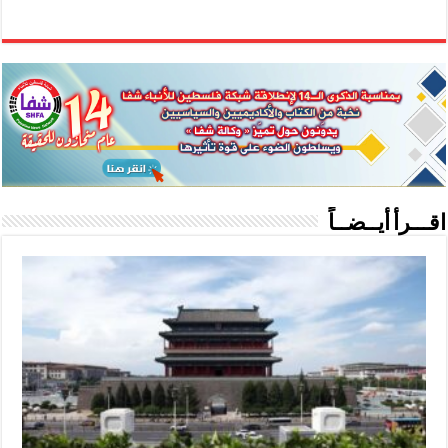
اقـــرأ أيــضــاً