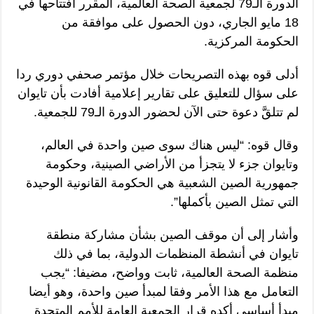
الدورة الـ79 لجمعية الصحة العالمية، المقرر افتتاحها في
18 مايو الجاري، دون الحصول على موافقة من
الحكومة المركزية.
أدلى قوه بهذه التصريحات خلال مؤتمر صحفي دوري ردا
على سؤال للتعليق على تقارير إعلامية أفادت بأن تايوان
لم تتلقَّ دعوة حتى الآن لحضور الدورة الـ79 للجمعية.
وقال قوه: “ليس هناك سوى صين واحدة في العالم،
وتايوان جزء لا يتجزأ من الأراضي الصينية، وحكومة
جمهورية الصين الشعبية هي الحكومة القانونية الوحيدة
التي تمثل الصين بأكملها”.
وأشار إلى أن موقف الصين بشأن مشاركة منطقة
تايوان في أنشطة المنظمات الدولية، بما في ذلك
منظمة الصحة العالمية، ثابت وواضح، مضيفا: “يجب
التعامل مع هذا الأمر وفقا لمبدأ صين واحدة، وهو أيضا
مبدأ أساسي أكده قرار الجمعية العامة للأمم المتحدة