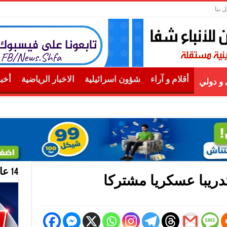
ل بنا
أقلام و آراء
شؤون اسرائيلية
الاخبار الرياضية
أخب
و دولي
14 عام منحازون للحقيقة …
تدريبا عسكريا مشتركا