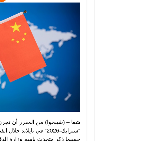
شفا – (شينخوا) من المقرر أن تجري 
“سترايك-2026” في تايلان
حسبما ذكر متحدث باسم وزارة الدفاع