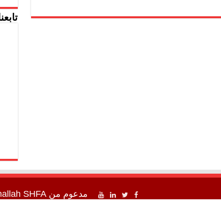
تابعن
مدعوم من
SHFA شفا
mallah
اء شفا " 2012 - 2026