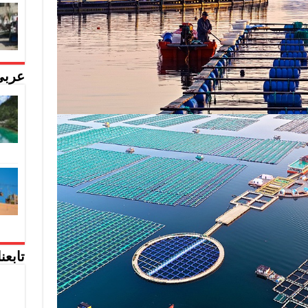
عربي
تابعن