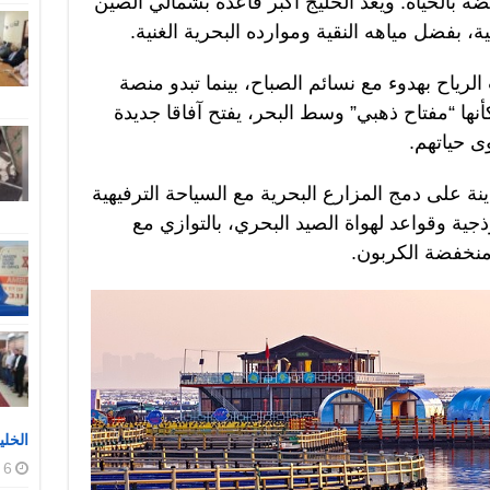
ة بالحياة. ويعد الخليج أكبر قاعدة بشمالي الصين
ية، بفضل مياهه النقية وموارده البحرية الغنية.
الرياح بهدوء مع نسائم الصباح، بينما تبدو منصة
أنها “مفتاح ذهبي” وسط البحر، يفتح آفاقا جديدة
ى حياتهم.
نة على دمج المزارع البحرية مع السياحة الترفيهية
ية وقواعد لهواة الصيد البحري، بالتوازي مع
 منخفضة الكربون.
الخلي
6 أغسطس، 2026