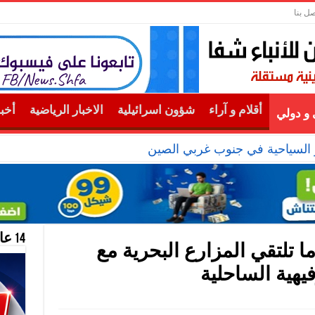
صل بنا
أقلام و آراء
شؤون اسرائيلية
الاخبار الرياضية
أخب
و دولي
 السياحية في جنوب غربي الصين
14 عام منحازون للحقيقة …
ا تلتقي المزارع البحرية مع
يهية الساحلية