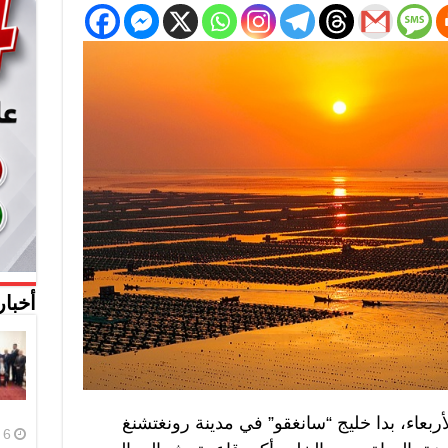
أخبار
باح الأربعاء، بدا خليج “سانغقو” في مدينة رونغتشنغ
6 أغسطس، 2026