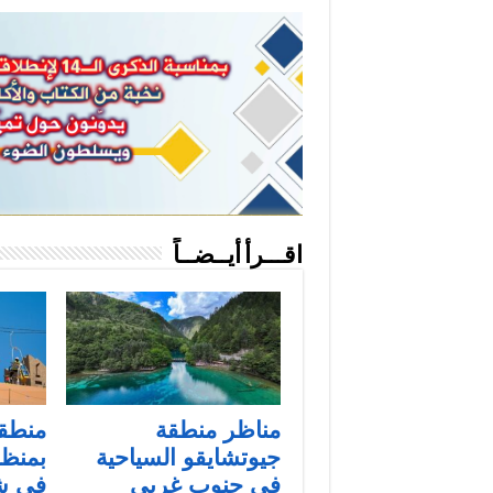
اقـــرأ أيــضــاً
مناظر منطقة
منطقة
جيوتشايقو السياحية
بمنظر
في جنوب غربي
في ش