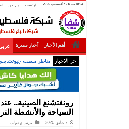
10:34 صباحًا / 7 أغسطس، 2026
الرئيسية
من نحن
ات
أهم الأخبار
أخبار مميزة
عربي 
آخر الاخبار
مناظر منطقة جيوتشايقو
رونغتشنغ الصينية.. عندم
السياحة والأنشطة الترف
7 مايو، 2026
عربي و دولي