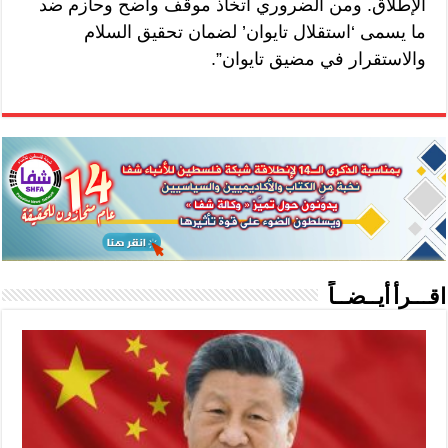
الإطلاق. ومن الضروري اتخاذ موقف واضح وحازم ضد
ما يسمى ‘استقلال تايوان’ لضمان تحقيق السلام
والاستقرار في مضيق تايوان”.
اقـــرأ أيــضــاً