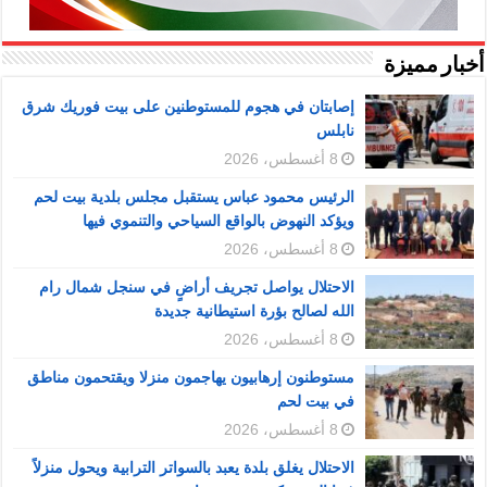
أخبار مميزة
إصابتان في هجوم للمستوطنين على بيت فوريك شرق
نابلس
8 أغسطس، 2026
الرئيس محمود عباس يستقبل مجلس بلدية بيت لحم
ويؤكد النهوض بالواقع السياحي والتنموي فيها
8 أغسطس، 2026
الاحتلال يواصل تجريف أراضٍ في سنجل شمال رام
الله لصالح بؤرة استيطانية جديدة
8 أغسطس، 2026
مستوطنون إرهابيون يهاجمون منزلا ويقتحمون مناطق
في بيت لحم
8 أغسطس، 2026
الاحتلال يغلق بلدة يعبد بالسواتر الترابية ويحول منزلاً