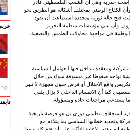
اضحة جذرية وهي أن الشعب الفلسطيني قادر
 وأن الكفاح الوطني بمختلف أشكاله هو الطريق نحو
كلت فتح حالة ثورية متجددة استطاعت أن تقود
ف وأن تبني مؤسسات منظمة التحرير
عربي
 الوطنية في مواجهة محاولات الطمس والتصفية.
 مركبة ومعقدة تتداخل فيها العوامل السياسية
طينية تواجه ضغوطا غير مسبوقة سواء من خلال
تكريس واقع الاحتلال أو فرض حلول مجهزة لا تلبي
7 أغسطس، 2026
طيني كما أن الانقسام الداخلي لا يزال يلقي
 ما يستدعي مراجعات جادة ومسؤولة.
تابعن
 مجرد استحقاق تنظيمي دوري بل هو فرصة تاريخية
حركة وتجديد خطابها السياسي بما يتلاءم مع
نية إنه مؤتمر لإعادة التأكيد على أن فتح كانت وما