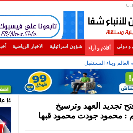
 بنا
و دولي
شؤون اسرائيلية
الاخبار الرياضية
أخب
أقلام و آراء
لعالم وبناء المستقبل
14 عام منحازون للحقيقة …
تح تجديد العهد وترسيخ
م : محمود جودت محمود قبها