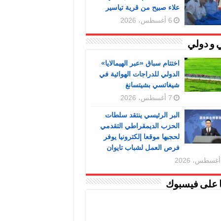
علاء صبيح من قرية تياسير
6 أغسطس، 2026
 و دولي
اختتام سباق «عبر الهيمالايا»
الدولي للدراجات الهوائية في
شيغاتسي بشيتسانغ
7 أغسطس، 2026
البر الرئيسي ينتقد سلطات
الحزب الديمقراطي التقدمي
لحجبها موقعا إلكترونيا يوفر
فرص العمل لشباب تايوان
ا على فيسبوك