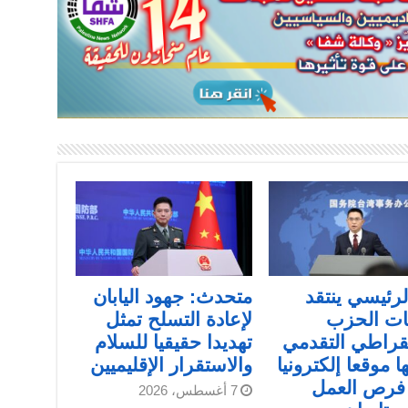
الرئيسي ينتقد
متحدث: جهود اليابان
ت الحزب
لإعادة التسلح تمثل
قراطي التقدمي
تهديدا حقيقيا للسلام
ا موقعا إلكترونيا
والاستقرار الإقليميين
 فرص العمل
7 أغسطس، 2026