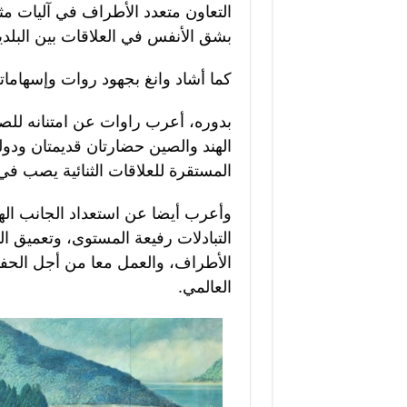
التعاون متعدد الأطراف في آليات م
بشق الأنفس في العلاقات بين البلدي
كما أشاد وانغ بجهود روات وإسهاماته 
بدوره، أعرب راوات عن امتنانه للصي
الهند والصين حضارتان قديمتان ودولت
المستقرة للعلاقات الثنائية يصب في 
وأعرب أيضا عن استعداد الجانب الهن
التبادلات رفيعة المستوى، وتعميق الت
الأطراف، والعمل معا من أجل الحفا
العالمي.