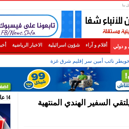
ل بنا
أقلام و آراء
شؤون اسرائيلية
الاخبار الرياضية
أخب
و دولي
خويطر نائب أمين سر إقليم شرق غزة
14 عام منحازون للحقيقة …
لتقي السفير الهندي المنتهية