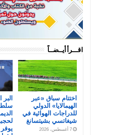
اقـــرأ أيــضــاً
اختتام سباق «عبر
البر 
الهيمالايا» الدولي
سلطا
للدراجات الهوائية في
الديم
شيغاتسي بشيتسانغ
لحجبه
يوفر
7 أغسطس، 2026