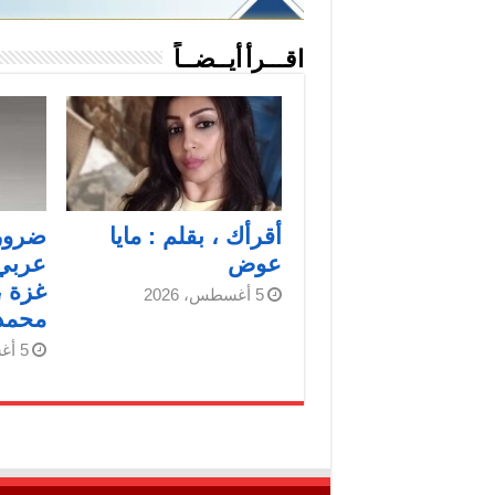
اقـــرأ أيــضــاً
أقرأك ، بقلم : مايا
ضرورة
عوض
عربي
غزة ،
5 أغسطس، 2026
محمد
5 أغسطس، 2026