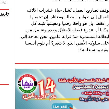
5 أغسطس، 2026
و توقف تصاريح العمل، تُشل حياة عشرات الآلاف
تابعن
عمال إلى طوابير البطالة ومعاناة. إن تحميلها
ط، بل هو واقعًا رقميا ومعيشياً تثبته كل
يمكننا أن نتذرع فقط بالاحتلال وحده ونتنصل من
لبطالة المستمرة منذ قرابة عامين. نحن بحاجة إلى
على سلوكه الأمني الذي لا يتغير؟ أم نلوم أنفسنا
يقية ومستدامة؟!