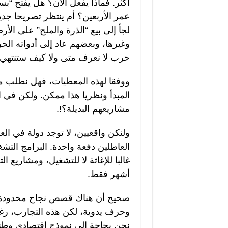
أكثر. فماذا يفعل الآن؟ هل يفتح “
عمر الأربعين؟ أم ينتظر تصريحا جديد
لجأ إلى بيع “الذرة والملح” على ال
وغيرها، وبعضهم عاد إلى أدواته الح
حرب لا نعرف متى ولا كيف ستنتهي.
ووفقا لهذه المعطيات، فهل نطلب م
المبدأ ونظريا هذا ممكن. ولكن في
مشاريعهم البديلة؟!.
ولنكن واقعيين، لا توجد دولة في الع
العاطلين دفعة واحدة. البرامج التش
غالبا للإغاثة لا للتشغيل، ومشاريع 
أشهر فقط.
صحيح أن هناك قصص نجاح محدودة: بع
نحن بحاجة إلى نموذج اقتصادي وطني