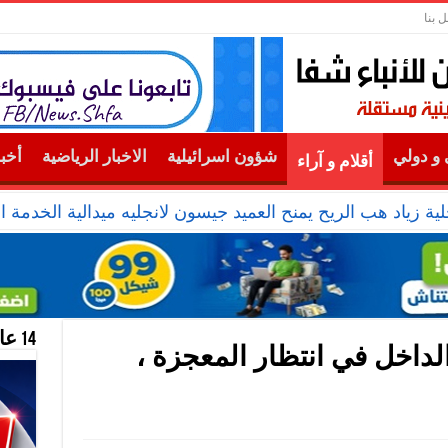
ل بنا
و دولي
شؤون اسرائيلية
الاخبار الرياضية
أخب
أقلام و آراء
ية زياد هب الريح يمنح العميد جيسون لانجليه ميدالية الخدمة ال
14 عام منحازون للحقيقة …
الداخل في انتظار المعجزة ،