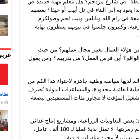
بسطة” في شارع مزدحم؟ هل يتعلم مهنة جديدة في
ا يعود به إلى البناء في تل أبيب أو حيفا؟ بعضهم
أرصفة في رام الله ونابلس وبيت لحم وطولكرم
رفية، وكثيرون جلسوا في بيوتهم ينتظرون نهاية
ن هؤلاء العمال تغيير مجال عملهم؟ من حيث
عربي
 الواقع؟ أين فرص العمل؟ من يدربهم؟ ومن يمول
الم لديها سياسة وطنية جاهزة لاحتواء هذا الكم من
غيلية القائمة محدودة، والمساعدات الدولية تُصرف
نظام 
التشغيل المؤقت لا تتجاوز مئات المستفيدين لبضعة
5 أغسطس، 2026
ض التعاونيات الزراعية، ومشاريع إنتاج غذائي
وحرف يدوية، لكن هذه التجارب، رغم رمزيتها، لا تمثل بديلا فعليا لـ 180 ألف عامل.
 بديل، لا مجرد مبادرات فردية.