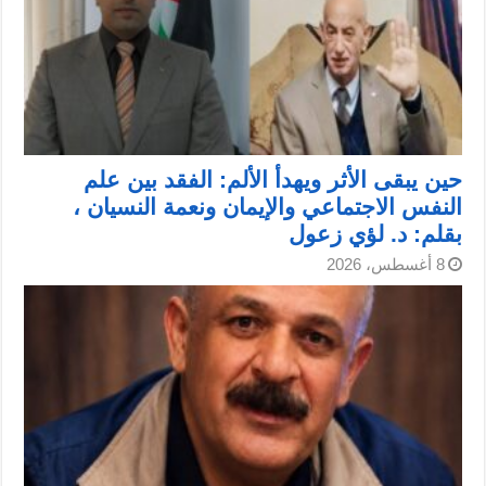
حين يبقى الأثر ويهدأ الألم: الفقد بين علم
النفس الاجتماعي والإيمان ونعمة النسيان ،
بقلم: د. لؤي زعول
8 أغسطس، 2026