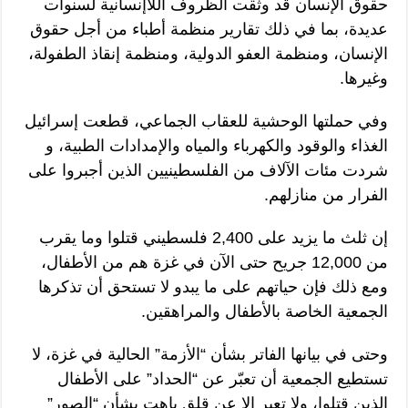
حقوق الإنسان قد وثقت الظروف اللاإنسانية لسنوات
عديدة، بما في ذلك تقارير منظمة أطباء من أجل حقوق
الإنسان، ومنظمة العفو الدولية، ومنظمة إنقاذ الطفولة،
وغيرها.
وفي حملتها الوحشية للعقاب الجماعي، قطعت إسرائيل
الغذاء والوقود والكهرباء والمياه والإمدادات الطبية، و
شردت مئات الآلاف من الفلسطينيين الذين أجبروا على
الفرار من منازلهم.
إن ثلث ما يزيد على 2,400 فلسطيني قتلوا وما يقرب
من 12,000 جريح حتى الآن في غزة هم من الأطفال،
ومع ذلك فإن حياتهم على ما يبدو لا تستحق أن تذكرها
الجمعية الخاصة بالأطفال والمراهقين.
وحتى في بيانها الفاتر بشأن “الأزمة” الحالية في غزة، لا
تستطيع الجمعية أن تعبّر عن “الحداد” على الأطفال
الذين قتلوا، ولا تعبر إلا عن قلق باهت بشأن “الصور”