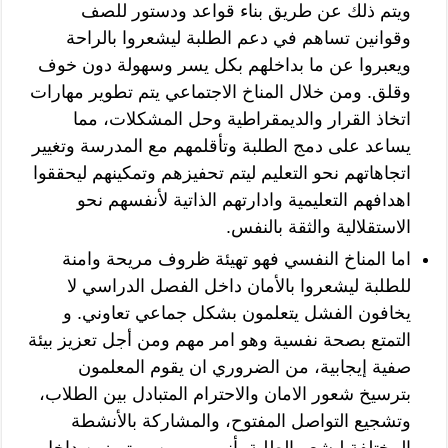
ويتم ذلك عن طريق بناء قواعد ودستور للصف
وقوانين تساهم في دعم الطلبة ليشعروا بالراحة
ويعبروا عن ما بداخلهم بكل يسر وسهولة دون خوف
وقلق. ومن خلال المناخ الاجتماعي يتم تطوير مهارات
اتخاذ القرار والديمقراطية وحل المشكلات، مما
يساعد على دمج الطلبة وتأقلمهم مع المدرسة وتغيير
اتجاهاتهم نحو التعليم ليتم تحفيزهم وتمكينهم ليحققوا
اهدافهم التعليمية وادارتهم الذاتية لأنفسهم نحو
الاستقلالية والثقة بالنفس.
اما المناخ النفسي فهو تهيئة ظروف مريحة وامنة
للطلبة ليشعروا بالأمان داخل الفصل الدراسي لا
يخافون الفشل يتعلمون بشكل جماعي تعاوني. و
التمتع بصحة نفسية وهو امر مهم ومن أجل تعزيز بيئة
صفية إيجابية، من الضروري ان يقوم المعلمون
بترسيخ شعور الامان والاحترام المتبادل بين الطلاب،
وتشجيع التواصل المفتوح، والمشاركة بالأنشطة
المختلفة ليشعر الطلبة بأنهم مهمين ومتميزين داخل