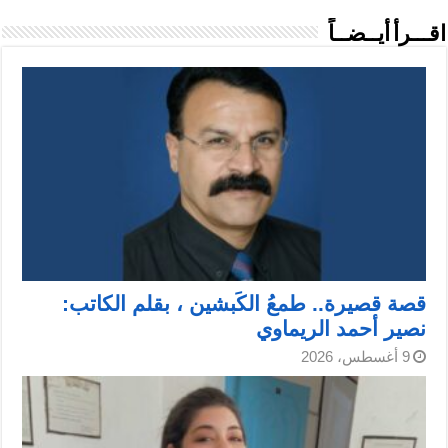
اقـــرأ أيــضــاً
قصة قصيرة.. طمعُ الكَبشين ، بقلم الكاتب:
نصير أحمد الريماوي
9 أغسطس، 2026