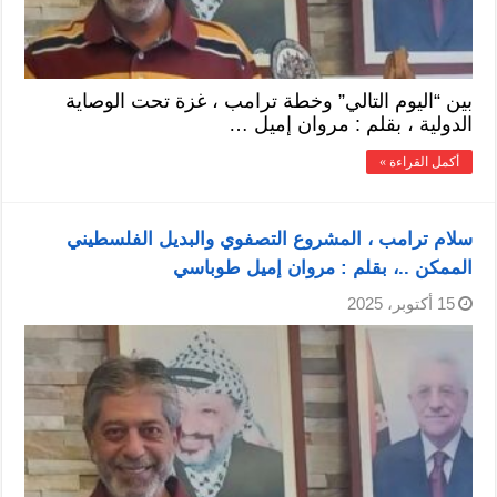
بين “اليوم التالي” وخطة ترامب ، غزة تحت الوصاية
الدولية ، بقلم : مروان إميل …
أكمل القراءة »
سلام ترامب ، المشروع التصفوي والبديل الفلسطيني
الممكن ..، بقلم : مروان إميل طوباسي
15 أكتوبر، 2025