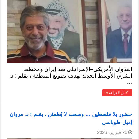
العدوان الأمريكي–الإسرائيلي ضد إيران ومخطط
الشرق الأوسط الجديد بهدف تطويع المنطقة ، بقلم : د.
…
أكمل القراءة »
حضور بلا فلسطين … وصمت لا يُطمئن ، بقلم : د. مروان
إميل طوباسي
20 فبراير، 2026