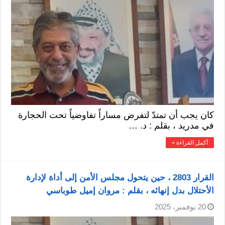
كان يجب أن تمتدّ لتفرض مساراً تفاوضياً تحت الحجارة
في مدريد ، بقلم : د. …
أكمل القراءة »
القرار 2803 ، حين يتحول مجلس الأمن إلى أداة لإدارة
الأحتلال بدل إنهائه ، بقلم : مروان إميل طوباسي
20 نوفمبر، 2025