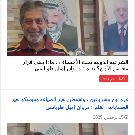
الشرعية الدولية تحت الأختطاف ، ماذا يعني قرار
مجلس الأمن؟ بقلم : مروان إميل طوباسي …
أكمل القراءة »
غزة بين مشروعين ، واشنطن تعيد الصياغة وموسكو تعيد
الحسابات ، بقلم : مروان إميل طوباسي
15 نوفمبر، 2025