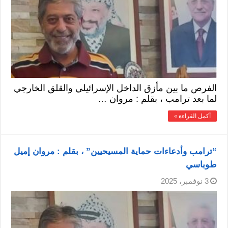
الفرص ما بين مأزق الداخل الإسرائيلي والقلق الخارجي
لما بعد ترامب ، بقلم : مروان …
أكمل القراءة »
“ترامب وأدعاءات حماية المسيحيين” ، بقلم : مروان إميل
طوباسي
3 نوفمبر، 2025