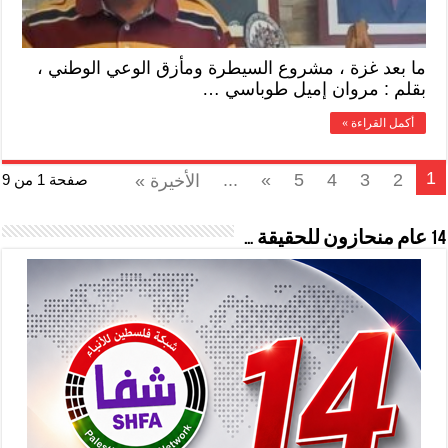
ما بعد غزة ، مشروع السيطرة ومأزق الوعي الوطني ،
بقلم : مروان إميل طوباسي …
أكمل القراءة »
1
...
»
5
4
3
2
الأخيرة »
صفحة 1 من 9
14 عام منحازون للحقيقة …