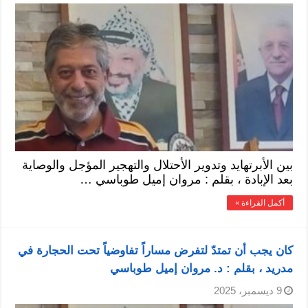
بين الأبرتهايد وتدوير الأحتلال والتهجير المؤجل والوصاية
بعد الإبادة ، بقلم : مروان إميل طوباسي …
أكمل القراءة »
كان يجب أن تمتدّ لتفرض مساراً تفاوضياً تحت الحجارة في
مدريد ، بقلم : د. مروان إميل طوباسي
9 ديسمبر، 2025