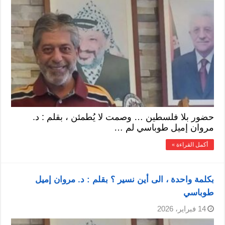
حضور بلا فلسطين … وصمت لا يُطمئن ، بقلم : د.
مروان إميل طوباسي لم …
أكمل القراءة »
بكلمة واحدة ، الى أين نسير ؟ بقلم : د. مروان إميل
طوباسي
14 فبراير، 2026