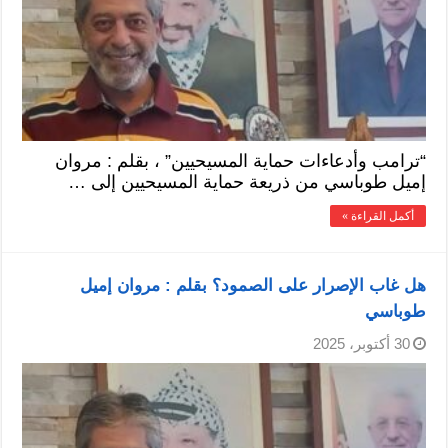
“ترامب وأدعاءات حماية المسيحيين” ، بقلم : مروان
إميل طوباسي من ذريعة حماية المسيحيين إلى …
أكمل القراءة »
هل غاب الإصرار على الصمود؟ بقلم : مروان إميل
طوباسي
30 أكتوبر، 2025