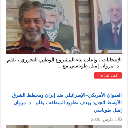
الإنتخابات ، وإعادة بناء المشروع الوطني التحرري ، بقلم
: د. مروان إميل طوباسي مع …
أكمل القراءة »
العدوان الأمريكي–الإسرائيلي ضد إيران ومخطط الشرق
الأوسط الجديد بهدف تطويع المنطقة ، بقلم : د. مروان
إميل طوباسي
1 مارس، 2026