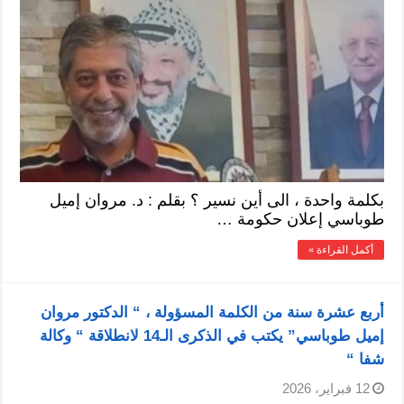
بكلمة واحدة ، الى أين نسير ؟ بقلم : د. مروان إميل
طوباسي إعلان حكومة …
أكمل القراءة »
أربع عشرة سنة من الكلمة المسؤولة ، “ الدكتور مروان
إميل طوباسي” يكتب في الذكرى الـ14 لانطلاقة “ وكالة
شفا “
12 فبراير، 2026