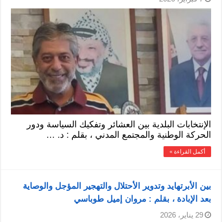
الإنتخابات البلدية بين العشائر وتفكيك السياسة ودور
الحركة الوطنية والمجتمع المدني ، بقلم : د. …
أكمل القراءة »
بين الأبرتهايد وتدوير الأحتلال والتهجير المؤجل والوصاية
بعد الإبادة ، بقلم : مروان إميل طوباسي
29 يناير، 2026