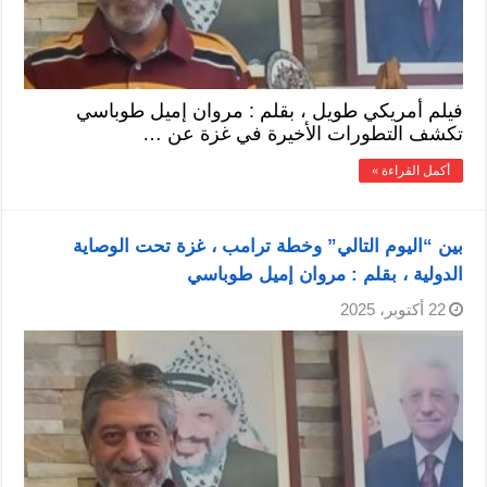
فيلم أمريكي طويل ، بقلم : مروان إميل طوباسي
تكشف التطورات الأخيرة في غزة عن …
أكمل القراءة »
بين “اليوم التالي” وخطة ترامب ، غزة تحت الوصاية
الدولية ، بقلم : مروان إميل طوباسي
22 أكتوبر، 2025