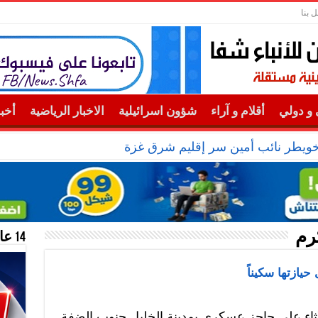
ل بنا
و دولي
أقلام و آراء
شؤون اسرائيلية
الاخبار الرياضية
أخب
خويطر نائب أمين سر إقليم شرق غزة
رم
14 عام منحازون للحقيقة …
حيازتها سكيناً
اثاء على حاجز عسكري بمدينة الخليل جنوب الضفة