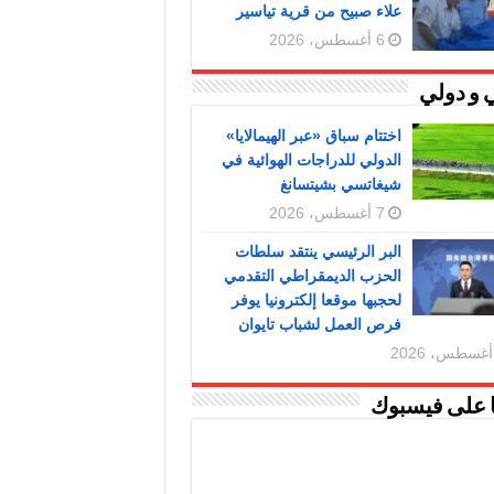
علاء صبيح من قرية تياسير
6 أغسطس، 2026
 و دولي
اختتام سباق «عبر الهيمالايا»
الدولي للدراجات الهوائية في
شيغاتسي بشيتسانغ
7 أغسطس، 2026
البر الرئيسي ينتقد سلطات
الحزب الديمقراطي التقدمي
لحجبها موقعا إلكترونيا يوفر
فرص العمل لشباب تايوان
ا على فيسبوك