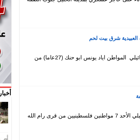
 العبيدية شرق بيت لحم
شفا – اعتقلت قوات الاحتلال الاسرائيلي المواطن اياد يونس ابو حنك (27عاما) من
أخبار
شفا -اعتقلت قوات الاحتلال الإسرائيلي الأحد 7 مواطنين فلسطينيين من قرى رام الله