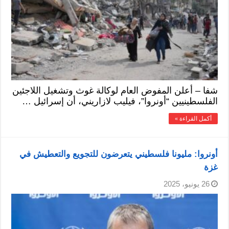
شفا – أعلن المفوض العام لوكالة غوث وتشغيل اللاجئين
الفلسطينيين “أونروا”، فيليب لازاريني، أن إسرائيل …
أكمل القراءة »
أونروا: مليونا فلسطيني يتعرضون للتجويع والتعطيش في
غزة
26 يونيو، 2025