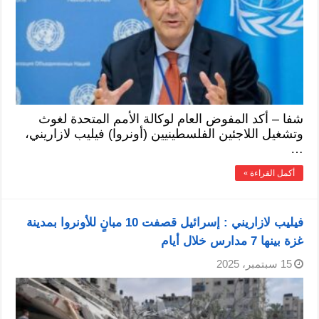
شفا – أكد المفوض العام لوكالة الأمم المتحدة لغوث
وتشغيل اللاجئين الفلسطينيين (أونروا) فيليب لازاريني،
…
أكمل القراءة »
فيليب لازاريني : إسرائيل قصفت 10 مبانٍ للأونروا بمدينة
غزة بينها 7 مدارس خلال أيام
15 سبتمبر، 2025