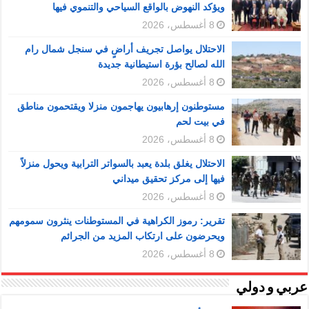
ويؤكد النهوض بالواقع السياحي والتنموي فيها
8 أغسطس، 2026
الاحتلال يواصل تجريف أراضٍ في سنجل شمال رام
الله لصالح بؤرة استيطانية جديدة
8 أغسطس، 2026
مستوطنون إرهابيون يهاجمون منزلا ويقتحمون مناطق
في بيت لحم
8 أغسطس، 2026
الاحتلال يغلق بلدة يعبد بالسواتر الترابية ويحول منزلاً
فيها إلى مركز تحقيق ميداني
8 أغسطس، 2026
تقرير: رموز الكراهية في المستوطنات ينثرون سمومهم
ويحرضون على ارتكاب المزيد من الجرائم
8 أغسطس، 2026
عربي و دولي