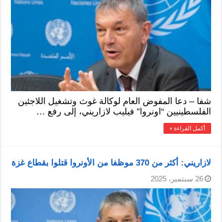
شفا – دعا المفوض العام لوكالة غوث وتشغيل اللاجئين
الفلسطينيين “اونروا” فيليب لازاريني، إلى رفع …
أكمل القراءة »
لازاريني: أكثر من 370 موظفا من الأونروا قتلوا بقطاع غزة
26 سبتمبر، 2025