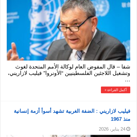
شفا – قال المفوض العام لوكالة الأمم المتحدة لغوث
وتشغيل اللاجئين الفلسطينيين “الأونروا” فيليب لازاريني،
…
أكمل القراءة »
فيليب لازاريني : الضفة الغربية تشهد أسوأ أزمة إنسانية
منذ 1967
24 يناير، 2026