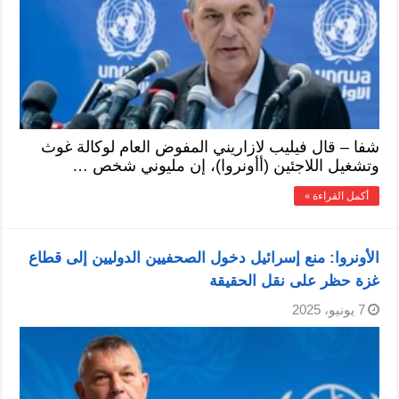
شفا – قال فيليب لازاريني المفوض العام لوكالة غوث
وتشغيل اللاجئين (أأونروا)، إن مليوني شخص …
أكمل القراءة »
الأونروا: منع إسرائيل دخول الصحفيين الدوليين إلى قطاع
غزة حظر على نقل الحقيقة
7 يونيو، 2025