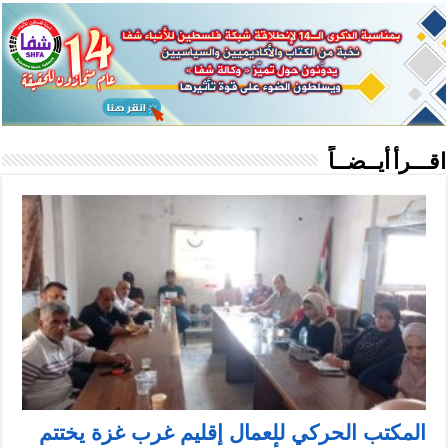
اقـــرأ أيــضــاً
المكتب الحركي للعمال إقليم غرب غزة يختتم