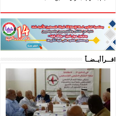
اقـــرأ أيــضــاً