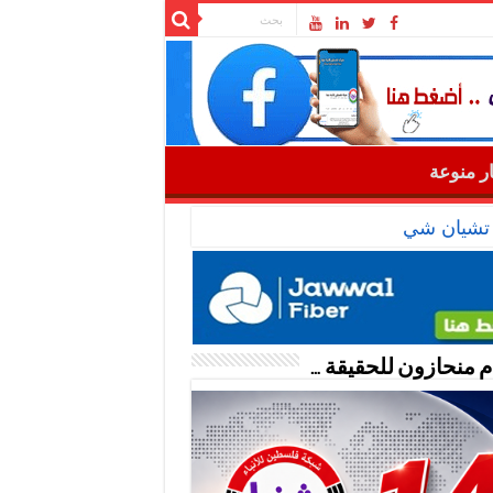
ار منوعة
: تشيان شي