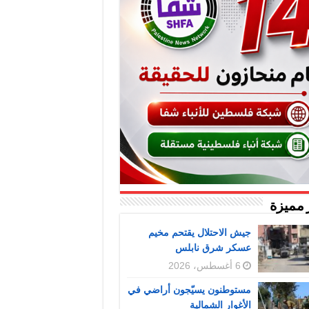
 مميزة
جيش الاحتلال يقتحم مخيم
عسكر شرق نابلس
6 أغسطس، 2026
مستوطنون يسيّجون أراضي في
الأغوار الشمالية