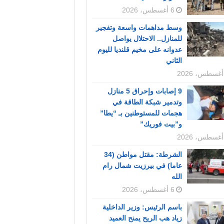
6 أغسطس، 2026
وسط مداهمات واسعة وتفجير
للمنازل.. الاحتلال يواصل
عدوانه على مخيم قلنديا لليوم
الثاني
9 إصابات وإحراق 5 منازل
وتدمير شبكة الطاقة في
هجمات للمستوطنين بـ “يطا”
و”بيت فوريك”
الشرطة: مقتل مواطن (34
عاما) في بيرزيت شمال رام
الله
6 أغسطس، 2026
باسم الرئيس: وزير الداخلية
زياد هب الريح يمنح العميد