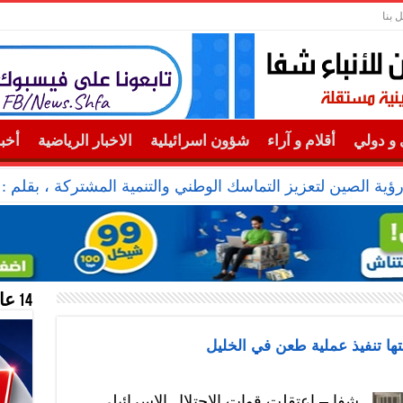
 بنا
و دولي
أقلام و آراء
شؤون اسرائيلية
الاخبار الرياضية
أخب
رؤية الصين لتعزيز التماسك الوطني والتنمية المشتركة ، بقلم 
14 عام منحازون للحقيقة …
تها تنفيذ عملية طعن في الخليل
شفا – اعتقلت قوات الاحتلال الاسرائيلي