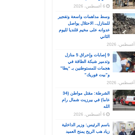
6 أغسطس، 2026
وسط مداهمات واسعة وتفجير
للمنازل.. الاحتلال يواصل
عدوانه على مخيم قلنديا لليوم
الثاني
9 إصابات وإحراق 5 منازل
وتدمير شبكة الطاقة في
هجمات للمستوطنين بـ “يطا”
و”بيت فوريك”
الشرطة: مقتل مواطن (34
عاما) في بيرزيت شمال رام
الله
6 أغسطس، 2026
باسم الرئيس: وزير الداخلية
زياد هب الريح يمنح العميد