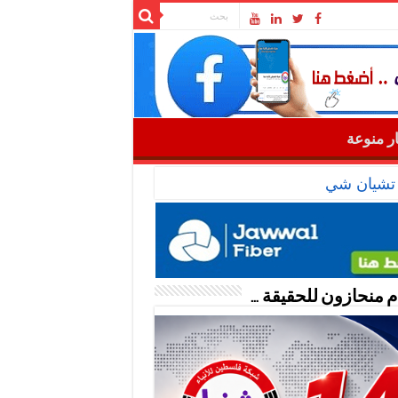
ار منوعة
: تشيان شي