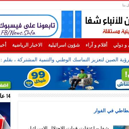
 بنا
و دولي
أقلام و آراء
شؤون اسرائيلية
الاخبار الرياضية
أخب
رؤية الصين لتعزيز التماسك الوطني والتنمية المشتركة ، بقلم 
14 عام منحازون للحقيقة …
ر مطاطي في الفوار
شفا – اعتقلت قوات الاحتلال الإسرائيلي