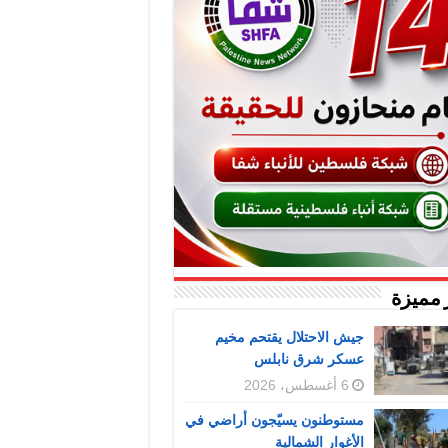
 مميزة
جيش الاحتلال يقتحم مخيم
عسكر شرق نابلس
6 أغسطس، 2026
مستوطنون يسيّجون أراضي في
الأغوار الشمالية