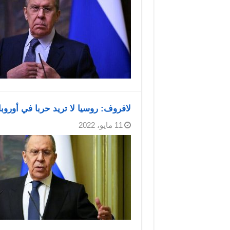
لافروف: روسيا لا تريد حربا في أوروبا
11 مايو، 2022