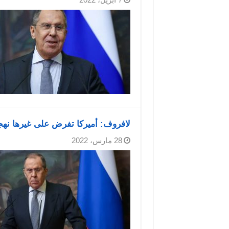
لافروف: أميركا تفرض على غيرها نهجا 
28 مارس، 2022