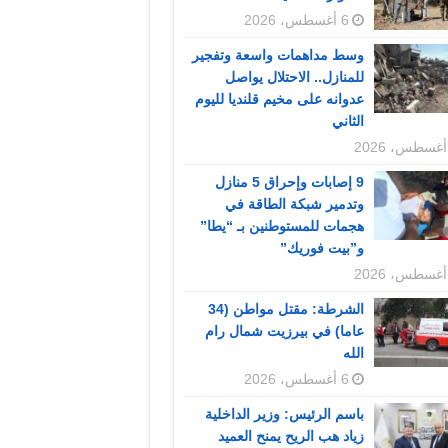
6 أغسطس، 2026
وسط مداهمات واسعة وتفجير
للمنازل.. الاحتلال يواصل
عدوانه على مخيم قلنديا لليوم
الثاني
9 إصابات وإحراق 5 منازل
وتدمير شبكة الطاقة في
هجمات للمستوطنين بـ “يطا”
و”بيت فوريك”
الشرطة: مقتل مواطن (34
عاما) في بيرزيت شمال رام
الله
6 أغسطس، 2026
باسم الرئيس: وزير الداخلية
زياد هب الريح يمنح العميد