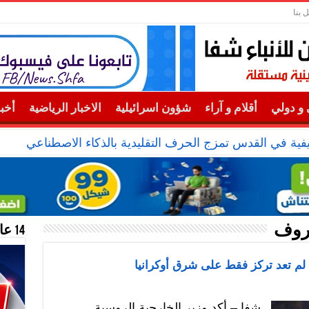
 بنا
و دولي
أقلام و آراء
شؤون اسرائيلية
الاخبار الرياضية
أخب
ة في القدس تمزج الحرف التقليدية بالذكاء الاصطناعي
روف
14 عام منحازون للحقيقة …
لم تعد تركز فقط على شرق أوكرانيا
شفا – أكد وزير الخارجية الروسية