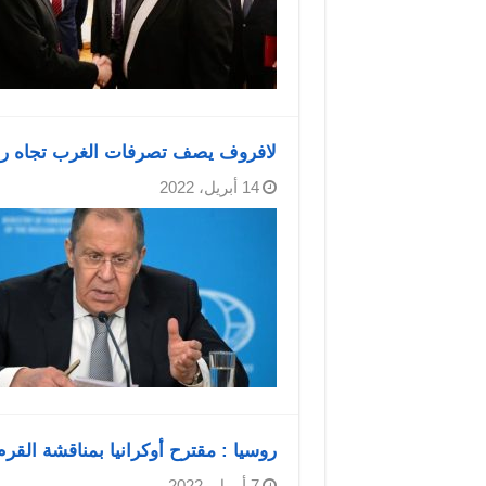
لافروف يصف تصرفات الغرب تجاه روس
14 أبريل، 2022
روسيا : مقترح أوكرانيا بمناقشة القر
7 أبريل، 2022