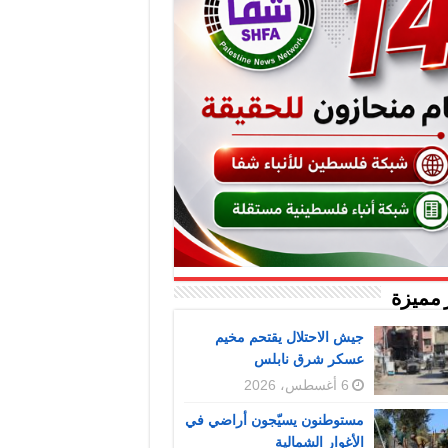
 مميزة
جيش الاحتلال يقتحم مخيم
عسكر شرق نابلس
6 أغسطس، 2026
مستوطنون يسيّجون أراضي في
الأغوار الشمالية