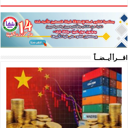
اقـــرأ أيــضــاً