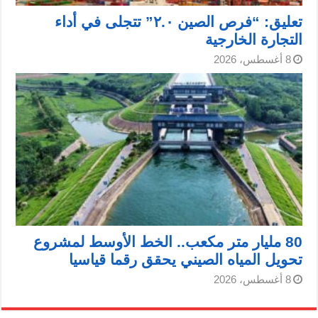
تعليق: “فرص الصين ٢.٠” تتجلى في أداء
التجارة الخارجية
8 أغسطس، 2026
80 مليار متر مكعب.. الخط الأوسط لمشروع
تحويل المياه الصيني يحقق رقما قياسيا
8 أغسطس، 2026