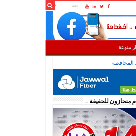
ار منوعة
 المحافظة