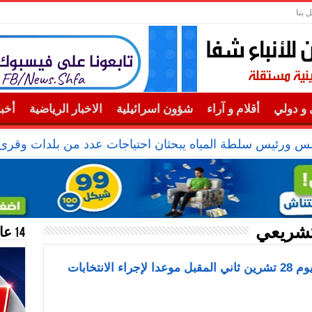
 بنا
و دولي
أقلام و آراء
شؤون اسرائيلية
الاخبار الرياضية
أخب
 ورئيس سلطة المياه يبحثان احتياجات عدد من بلدات وقرى
تشريعي
14 عام منحازون للحقيقة …
الرئيس عباس يصدر مرسوما بتحديد يوم 28 تشرين ثاني المقبل موعدا لإجراء الانتخابات