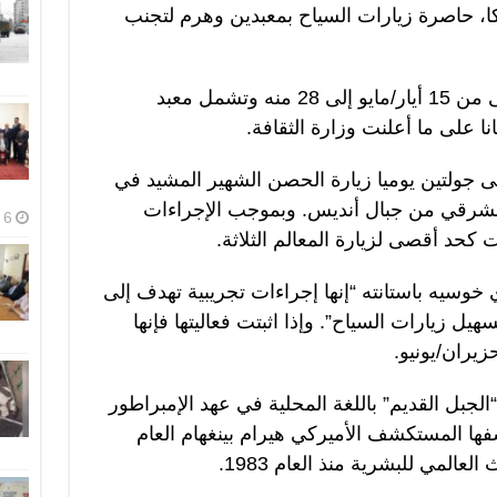
انكا، حاصرة زيارات السياح بمعبدين وهرم لتجنب
وستطبق هذه القيود في مرحلة أولى من 15 أيار/مايو إلى 28 منه وتشمل معبد
ا على ما أعلنت وزارة الثقافة.
 جولتين يوميا زيارة الحصن الشهير المشيد في
شرقي من جبال أنديس. وبموجب الإجراءات
6 أغسطس، 2026
كحد أقصى لزيارة المعالم الثلاثة.
 خوسيه باستانته “إنها إجراءات تجريبية تهدف إلى
ل زيارات السياح”. وإذا اثبتت فعاليتها فإنها
زيران/يونيو.
لجبل القديم” باللغة المحلية في عهد الإمبراطور
1-1471). وقد اكتشفها المستكشف الأميركي هيرام بينغهام العام