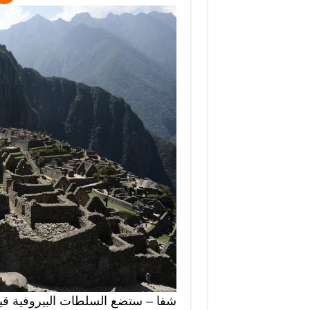
شفا – ستضع السلطات البيروفية قيو