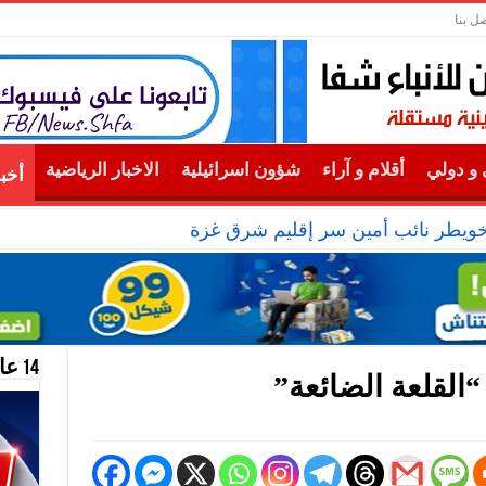
صل بنا
و دولي
أقلام و آراء
شؤون اسرائيلية
الاخبار الرياضية
أخب
خويطر نائب أمين سر إقليم شرق غزة
14 عام منحازون للحقيقة …
 “القلعة الضائعة”