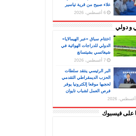
علاء صبيح من قرية تياسير
6 أغسطس، 2026
 و دولي
اختتام سباق «عبر الهيمالايا»
الدولي للدراجات الهوائية في
شيغاتسي بشيتسانغ
7 أغسطس، 2026
البر الرئيسي ينتقد سلطات
الحزب الديمقراطي التقدمي
لحجبها موقعا إلكترونيا يوفر
فرص العمل لشباب تايوان
ا على فيسبوك