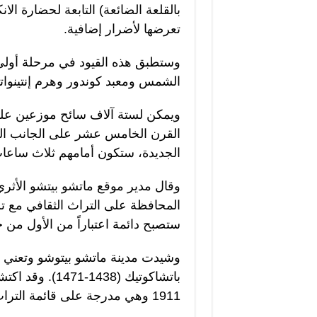
بالقلعة الضائعة) التابعة لحضارة ال
تعرضها لأضرار إضافية.
الشمس ومعبد كوندور وهرم إنتينواتان
ويمكن لستة آلاف سائح موزعين على
القرن الخامس عشر على الجانب ال
الجديدة، ستكون أمامهم ثلاث ساعات 
وقال مدير موقع ماتشو بيتشو الأثري
المحافظة على التراث الثقافي مع تسهي
ستصبح دائمة اعتباراً من الأول من ح
وشيدت مدينة ماتشو بيتوشو وتعني “ا
باتشاكوتيك (438
1911 وهي مدرجة على قائمة التراث العالمي للبشرية منذ العام 1983.