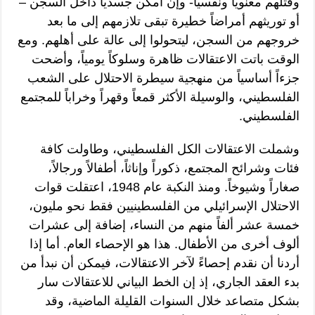
وقتلهم معنوياً ونفسياً- وإن أمكن جسدياً داخل السجن –
أو توريثهم أمراضاً خطيرة تبقى تلازمهم إلى ما بعد
خروجهم من السجن، ليتحولوا إلى عالة على أهلهم. ومع
الوقت باتت الاعتقالات ظاهرة وسلوكاً يومياً، وأضحت
جزءاً أساسياً من منهجية سيطرة الاحتلال على الشعب
الفلسطيني، والوسيلة الأكثر قمعاً وقهراً وخراباً للمجتمع
الفلسطيني.
وشملت الاعتقالات الكل الفلسطيني، وطاولت كافة
فئات وشرائح المجتمع، ذكوراً وإناثاً، أطفالاً ورجالاً،
صغاراً وشيوخاً. ومنذ النكبة عام 1948، اعتقلت قوات
الاحتلال الإسرائيلي من الفلسطينيين فقط نحو مليون،
خمسة عشر ألفاً منهم من النساء، إضافة إلى عشرات
ألوف أخرى من الأطفال. هذا هو الإحصاء العام. أما إذا
أردنا أن نقدم إحصاءً لآخر الاعتقالات، فيمكن أن نبدأ من
بدء العقد الجاري، إذ إن الخط البياني للاعتقالات سار
بشكل متصاعد خلال السنوات القليلة الماضية، وقد