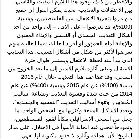
والأخطر من ذلك، وجود هذا التلازم المقيت والقاسي،
بين الاعتقالات والتعذيب، بحيث يمكن القول إن جميع
من مروا بتجربة الاعتقال، من الفلسطينيين، وبنسبة
(100%)، قد تعرضوا – على الأقل – إلى واحد من أحد
أشكال التعذيب الجسدي أو النفسي والإيذاء المعنوي
والإهانة أمام الجمهور أو أفراد العائلة، فيما الغالبية منهم
تعرضوا لأكثر من شكل من أشكال التعذيب. هذا التعذيب
الذي يبدأ منذ لحظة الاعتقال ويستمر طوال فترة
الاعتقال وتبقى آثاره تلازم الأسير إلى ما بعد الخروج من
السجن، وقد تضاعف هذا التعذيب خلال عام 2016
بنسبة (100%) عن عام 2015 وبنسبة (400%) عن عام
2014 من حيث شدة وقسوة التعذيب وبشاعة أساليب
المُعذبِين، وتنوع أساليب التعذيب “النفسية والجسدية”،
وتعدد الأشكال المتبعة وكثرتها مع الشخص الواحد، ما
جعل من السجن الإسرائيلي مكاناً لقمع الفلسطينيين،
ونموذجاً تتجلى فيه الحالة الأسوأ في الاحتلال، على مدار
التاريخ؛ لأن أهدافه وآثاره لا حدود مكتوبة لها، فهي