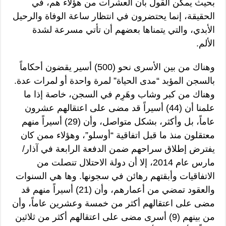
بحيث يمكن القول بأن العشرات من هؤلاء هم، في
الحقيقة، إنما يحتضرون في انتظار ساعة الوفاة والرحيل
الأبدي، والتي يتمناها بعضهم أن تأتي مسرعة لشدة
الألم.
وهناك من بين الأسرى نحو (500) أسير يقضون أحكاماً
بالسجن المؤبد “مدى الحياة” لمرة واحدة أو لمرات عدة.
وهناك من كبر وشاب وهَرِم في السجن، خاصة إذا ما
علمنا أن (44) أسيراً قد مضى على اعتقالهم عشرون
عاماً، بل وأكثر، بشكل متواصل، وأن (29) أسيراً منهم
معتقلون منذ ما قبل اتفاقية “أوسلو”، وهؤلاء ممن كان
يفترض إطلاق سراحهم ضمن الدفعة الرابعة في آذار/
مارس عام 2014، إلا أن دولة الاحتلال تنصلت من
الاتفاقيات وأبقتهم رهائن في سجونها. وها هي السنوات
والعقود تمضي من أعمارهم، وأن (21) أسيراً منهم قد
مضى على اعتقالهم أكثر من خمسة وعشرين عاماً، وأن
من بينهم (9) أسرى مضى على اعتقالهم أكثر من ثلاثين