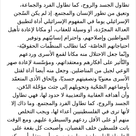
تطاول الجسد والروح، كما تطاول الفرد والجماعة،
وتعيق من تطور الإنسان والمجتمع. إذ لم يكن السّجن
الإسرائيلي يوما في المفهوم الإسرائيلي أداة لتطبيق
العدالة المجرّدة، أو وسيلة للعقاب، أو مكانا لإعادة تأهيل
المواطنين وإصلاحهم، واحترام إنسانيّتهم وتوفير
احتياجاتهم الخاصّة- كما تطالب المنظّمات الحقوقيّة-
وإنّما جعل الاحتلال منه مكانا لقمع الأسرى وردعهم
والتّأثير على أفكارهم ومعتقداتهم، ومؤسّسة لإعادة صهر
الوعي لجيل من المناضلين. وجعل منه أيضا أداة لقتل
الأسرى معنويّا وتصفيتهم جسديّا، وإلحاق الأذى المتعمّد
بأوضاعهم الصّحّية وتحويلهم إلى جثث مؤجّلة الدّفن،
وأن أهدافه العقابية والتعذيبية لا حدود لها، فهي تطاول
الجسد والروح، كما تطاول الفرد والمجتمع. وما ذاك إلا
لأنها ترى في الفلسطينيين أعداء لها، ويجب التخلص
منهم أو على الأقل ردعهم والسيطرة عليهم. ومع الوقت
باتت فلسطين خلف القضبان، وأصبحت كل بقعة على
الخارطة الفلسطينية مطرزة بسجن أو معتقل أو مركز