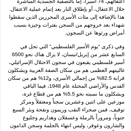
اعتقالهم، 74 أسيراً، إما بالتصفية الجسدية المباشرة
خلال الاعتقال، أو بإطلاق النار بعد إتمام عملية الاعتقال.
هذا بالإضافة إلى مئات الأسرى المحررين الذين سقطوا
شهداء بعد خروجهم من السجن بفترات وجيزة بسبب
أمراض ورثوها عن السجون.
وفي ذكرى “يوم الأسير الفلسطيني” التي تحل في
السابع عشر من إبريل/نيسان، لا يزال هناك نحو 6500
أسير فلسطيني يقبعون في سجون الاحتلال الإسرائيلي،
غالبيتهم العظمى هم من سكان الضفة الغربية ويشكلون
قرابة 82.5% من إجمالي الأسرى، و12% هم من سكان
القدس والأراضي المحتلة عام 1948، فيما الباقي
ويشكلون ما نسبته نحو 5.5% هم من قطاع غزة،
موزعين على اثنين وعشرين سجناً ومعتقلاً ومركز
توقيف، فمن صحراء النقب وريمون ونفحة وبئر السبع
جنوباً، ومروراً بالرملة وعسقلان وهداريم وجلبوع
والشارون وعوفر، وليس انتهاء بالجلمة وسجن الدامون