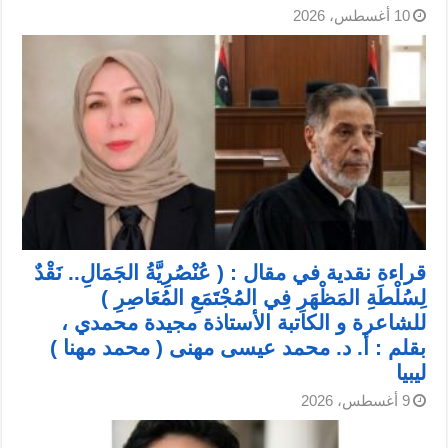
10 أغسطس، 2026
قراءة نقدية في مقال : ( عُنْصُرِيَّةُ الجَمَالِ.. نَقْدٌ
لِسُلْطَةِ المَظْهَرِ فِي المُجْتَمَعِ المُعَاصِرِ )
للشاعرة و الكاتبة الأستاذة مجيدة محمدي ،
بقلم : أ. د. محمد عيسى مهنى ( محمد مهنا )
ليبيا
9 أغسطس، 2026