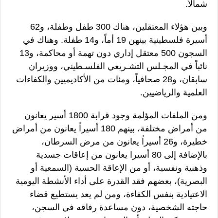
شمالاً.
وبين هؤلاء المعتقلين، هناك 300 طفل وطفلة، و62
أسيرة فلسطينية بينهن 19 أماً، و14 طفلة. وهناك في
السجون 500 معتقل إداري دون تهمة أو محاكمة، و13
نائباً في المجـلس التشـريعي الفلسـطيني، ووزيران
سابقان، و28 صحافياً، ومئات من الأكاديميين والكفاءات
العلمية والرياضيين.
ومن الملفات المؤلمة وجود قرابة 1800 أسير يعانون
من أمراض مختلفة، بينهم 180 أسيراً يعانون من أمراض
خطيرة، و26 أسيراً يعانون من مرض السرطان،
بالإضافة إلى 80 أسيرا يعانون من إعاقات جسدية
وذهنية ونفسية، أو من الإعاقة الحسية (السمعية أو
البصرية)، بعضهم فقد القدرة على أداء الأنشطة اليومية
الاعتيادية بنفس الكفاءة، ومن لم يعد يستطيع قضاء
حاجته الشخصية، دون مساعدة رفاقه في السجن،