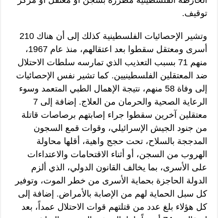
توقيف.
وتشير الإحصائيات الفلسطينية كذلك إلى أن هناك 210
أسرى ومعتقل سقطوا بعد اعتقالهم، منذ عام 1967،
منهم 71 بسبب التعذيب الذي تمارسه سلطات الاحتلال
ضد المعتقلين الفلسطينيين. كما تشير نفس الإحصائيات
إلى وفاة 58 منهم، نتيجة الإهمال الطبي المتعمد وسوء
الرعاية الصحية والحرمان من العلاج. إضافة إلى 7
معتقلين آخرين سقطوا جراء إصابتهم برصاصات قاتلة
من جنود الجيش الإسرائيلي، وقوات قمع السجون
المدججة بالسلاح، تحت حجج واهية، أقلها محاولة
الهروب من السجن، أو أثناء الاقتحامات والاعتداءات
على الأسرى، بما يخالف القانون الدولي، الذي ألزم
الدولة الحاجزة بحماية الأسرى من خطر الموت، وتوفير
كل سبل الحماية لهم من الإصابة بالأمراض. إضافة إلى
كل هؤلاء بلغ عدد من قتلتهم قوات الاحتلال عمداً، بعد