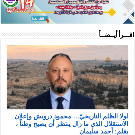
اقـــرأ أيــضــاً
لولا الظلم التاريخيّ… محمود درويش وإعلان
الاستقلال الذي ما زال ينتظر أن يصبح وطناً ،
بقلم: أحمد سليمان