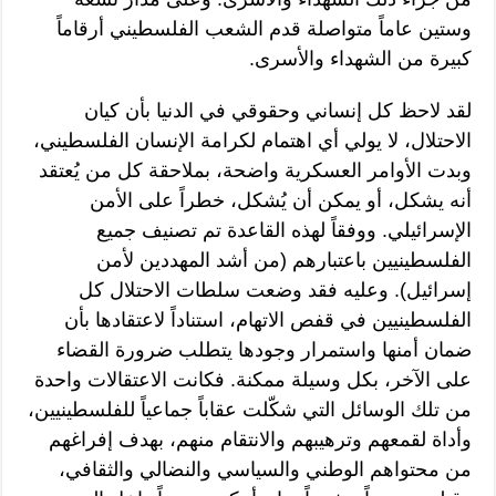
وستين عاماً متواصلة قدم الشعب الفلسطيني أرقاماً
كبيرة من الشهداء والأسرى.
لقد لاحظ كل إنساني وحقوقي في الدنيا بأن كيان
الاحتلال، لا يولي أي اهتمام لكرامة الإنسان الفلسطيني،
وبدت الأوامر العسكرية واضحة، بملاحقة كل من يُعتقد
أنه يشكل، أو يمكن أن يُشكل، خطراً على الأمن
الإسرائيلي. ووفقاً لهذه القاعدة تم تصنيف جميع
الفلسطينيين باعتبارهم (من أشد المهددين لأمن
إسرائيل). وعليه فقد وضعت سلطات الاحتلال كل
الفلسطينيين في قفص الاتهام، استناداً لاعتقادها بأن
ضمان أمنها واستمرار وجودها يتطلب ضرورة القضاء
على الآخر، بكل وسيلة ممكنة. فكانت الاعتقالات واحدة
من تلك الوسائل التي شكّلت عقاباً جماعياً للفلسطينيين،
وأداة لقمعهم وترهيبهم والانتقام منهم، بهدف إفراغهم
من محتواهم الوطني والسياسي والنضالي والثقافي،