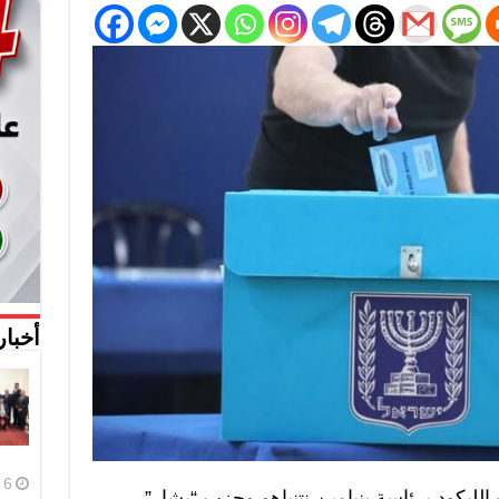
أخبار
6 أغسطس، 2026
ليكود برئاسة بنيامين نتنياهو وحزب “يشار”