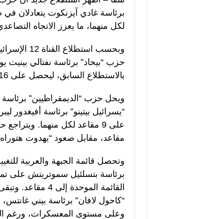
لكل منهما، ما يعزز الاتجاه التصاعد
وبحسب استطلا
حزب “بيحاد” برئاسة نفتالي بينيت يوا
بالاستطلاع السابق، ليحصل على 16 مقعدًا فقط.
“يسرائيل بيتينو” برئاسة أفيغدور لي
مقاعد، مقابل صعود “يهدوت هتوراه” برئ
القائمة الموحدة إ
“كاحول لافان” برئاسة بيني غانتس، 
وعلى مستوى المعسكرات، ورغم الت