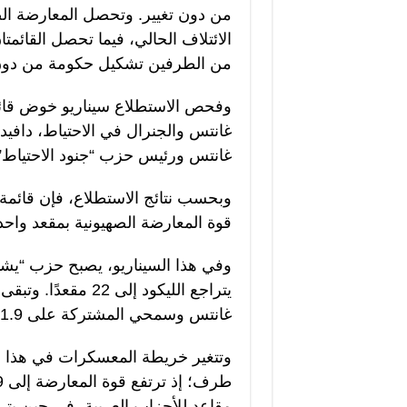
من الطرفين تشكيل حكومة من دون 
وفحص الاستطلاع سيناريو خوض قائم
غانتس والجنرال في الاحتياط، دافي
غانتس ورئيس حزب “جنود الاحتياط”،
وبحسب نتائج الاستطلاع، فإن قائمة 
قوة المعارضة الصهيونية بمقعد واحد
يتراجع الليكود إلى 
غانتس وسمحي المشتركة على 1.9% فقط، أي أقل من نسبة الحسم.
وتتغير خريطة المعسكرات في هذا ا
مقاعد للأحزاب العربية، في حين يتراجع الائ