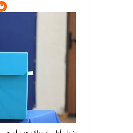
شفا – أظهر استطلاع جديد أن حزب ال