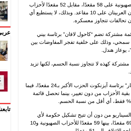
من دون تغيير. وتحصل المعارضة الصهيونية على 58 مقعدًا، مقابل 52 مقعدًا لأحزاب
الائتلاف الحالي، فيما تحصل القائمتان العربيتان على 10 مقاعد. وبذلك، لا يستطيع أي
تحالفات تتجاوز معسكره.
عربي
ة مشتركة تضم “كاحول لافان” برئاسة بيني
د سمحي، وذلك على خلفية تفجر المفاوضات بين
 يوعاز هندل.
مشتركة كهذه لا تتجاوز نسبة الحسم، لكنها تزيد
.
وفي هذا السيناريو، يصبح حزب “يشار” برئاسة آيزنكوت الحزب الأكبر بـ24 مقعدًا، فيما
22 مقعدًا. وتبقى بقية الأحزاب من دون تغيير، بينما تحصل قائمة
تابعن
لسيناريو من دون أن تتيح تشكيل حكومة لأي
طرف؛ إذ ترتفع قوة المعارضة إلى 69 مقعدًا، بينها 59 مقعدًا للأحزاب الصهيونية و10
تلاف إلى 51 مقعدًا.