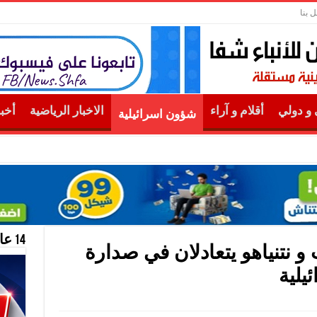
ل بنا
و دولي
أقلام و آراء
الاخبار الرياضية
أخب
شؤون اسرائيلية
14 عام منحازون للحقيقة …
و نتنياهو يتعادلان في صدارة
يلية