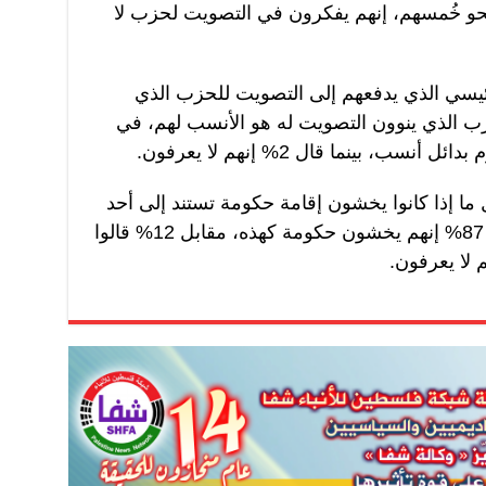
 أي نحو خُمسهم، إنهم يفكرون في التصويت لحزب لا
رئيسي الذي يدفعهم إلى التصويت للحزب الذي
 فأجاب 51% بأن الحزب الذي ينوون التصويت له هو الأنسب لهم، في
ما إذا كانوا يخشون إقامة حكومة تستند إلى أحد
الأحزاب العربية أو تضم أحدها، قال 87% إنهم يخشون حكومة كهذه، مقابل 12% قالوا