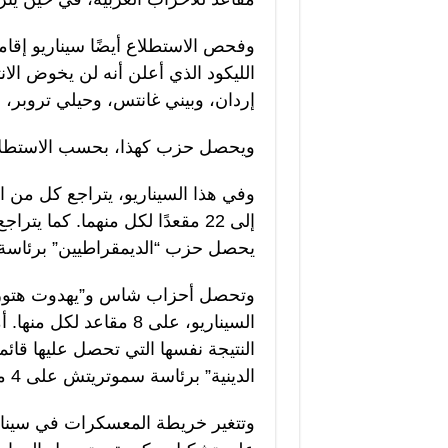
وفحص الاستطلاع أيضًا سيناريو إقا
الليكود الذي أعلن أنه لن يخوض الا
إردان، وبيني غانتس، وحيلي تروبر، 
ويحصل حزب كهذا، بحسب الاستطلاع، على
وفي هذا السيناريو، يتراجع كل من ا
يحصل حزب “الديمقراطيين” برئاسة غولان 
وتحصل أحزاب شاس و”يهدوت هتوراه”
النتيجة نفسها التي تحصل عليها قائم
الدينية” برئاسة سموتريتش على 4 مقاعد، وكذلك القائمة الموحدة بـ4 مقاعد.
وتتغير خريطة المعسكرات في سيناري