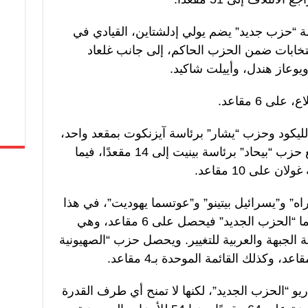
مة “حزب جديد” يضم يولي إدلشتاين، القيادي في
نتخابات ضمن الحزب الحاكم، إلى جانب غلعاد
ويوعاز هندل، وأييلت شاكيد.
 6 مقاعد.
لليكود وحزب “يشار” برئاسة آيزنكوت بمقعد واحد،
إلى 22 مقعدًا لكل منهما. كما يتراجع حزب “بيحاد” برئاسة بينيت إلى 14 مقعدًا، فيما
على 10 مقاعد.
 و”يسرائيل بيتينو” و”عوتسما يهوديت”، في هذا
السيناريو، على 8 مقاعد لكل منها. أما “الحزب الجديد” فيحصل على 6 مقاعد، وهي
ة الجبهة والعربية للتغيير. ويحصل حزب “الصهيونية
و “الحزب الجديد”، لكنها لا تمنح أي طرف القدرة