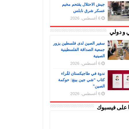
جيش الاحتلال يقتحم مخيم
عسكر شرق نابلس
6 أغسطس، 2026
 و دولي
سفير الصين لدى فلسطين يزور
جمعية الصداقة الفلسطينية
الصينية
6 أغسطس، 2026
ندوة في طاجيكستان لقُراء
كتاب “شي جين بينغ: حوكمة
الصين”
6 أغسطس، 2026
ا على فيسبوك