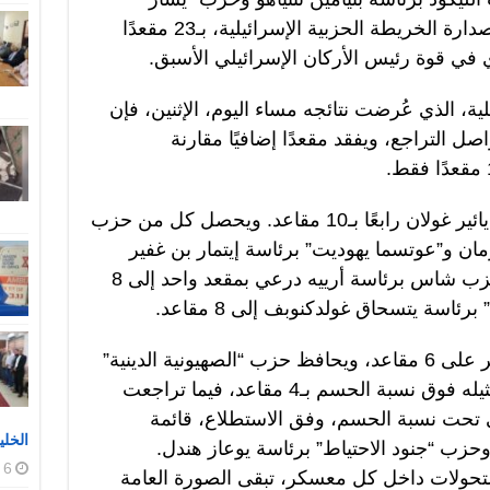
برئاسة غادي آيزنكوت يتعادلان في صدارة الخريطة الحزبية الإسرائيلية، بـ23 مقعدًا
ي في قوة رئيس الأركان الإسرائيلي الأسبق.
ع القناة 12 الإسرائيلية، الذي عُرضت نتائجه مساء اليوم، الإثنين، فإن
صل التراجع، ويفقد مقعدًا إضافيًا مقارنة
ويحل حزب “الديمقراطيين” برئاسة يائير غولان رابعًا بـ10 مقاعد. ويحصل كل من حزب
برمان و”عوتسما يهوديت” برئاسة إيتمار بن غفير
على 9 مقاعد لكل منهما. ويتراجع حزب شاس برئاسة أرييه درعي بمقعد واحد إلى 8
اسة يتسحاق غولدكنوبف إلى 8 مقاعد.
وتحصل قائمة الجبهة والعربية للتغيير على 6 مقاعد، ويحافظ حزب “الصهيونية الدينية”
برئاسة بتسلئيل سموتريتش على تمثيله فوق نسبة الحسم بـ4 مقاعد، فيما تراجعت
لى 4 مقاعد. وتبقى تحت نسبة الحسم، وفق الاستطلاع، قائمة
الخلي
وحزب “جنود الاحتياط” برئاسة يوعاز هندل.
6 أغسطس، 2026
حولات داخل كل معسكر، تبقى الصورة العامة