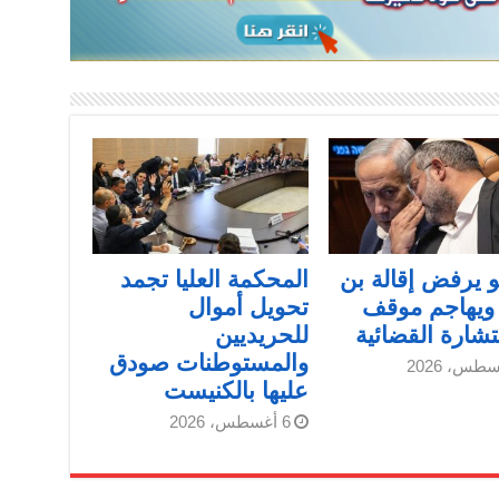
هو يرفض إقالة بن
المحكمة العليا تجمد
ويهاجم موقف
تحويل أموال
شارة القضائية
للحريديين
والمستوطنات صودق
عليها بالكنيست
6 أغسطس، 2026