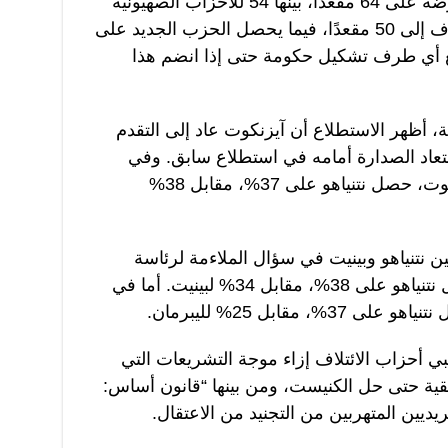
على تشكيل حكومة. وتحصل المعارضة على 64 مقعدًا، بينها 54 للأحزاب الصهيونية
و10 للأحزاب العربية، ويتراجع الائتلاف إلى 50 مقعدًا، فيما يحصل الحزب الجديد على
يع أي طرف تشكيل حكومة حتى إذا انضم هذا
 أظهر الاستطلاع أن آيزنكوت عاد إلى التقدم
استعاد الصدارة أمامه في استطلاع سابق. وفي
المقارنة المباشرة بين نتنياهو وآيزنكوت، حصل نتنياهو على 37%، مقابل 38%
ن نتنياهو وبينيت في سؤال الملاءمة لرئاسة
الحكومة. وفي المقارنة بينهما، حصل نتنياهو على 38%، مقابل 34% لبينيت. أما في
 مقابل 25% لليبرمان.
أحزاب الائتلاف إزاء موجة التشريعات التي
تبقية حتى حل الكنيست، ومن بينها “قانون أساس:
ديين المتهربين من التجنيد من الاعتقال.