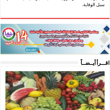
سبل الوقاية.
اقـــرأ أيــضــاً