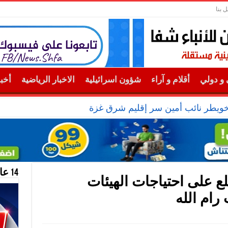
ل بنا
و دولي
أقلام و آراء
شؤون اسرائيلية
الاخبار الرياضية
أخب
خويطر نائب أمين سر إقليم شرق غزة
14 عام منحازون للحقيقة …
ع على احتياجات الهيئات
رام الله