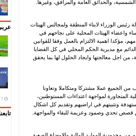
شمسية، والحدائق العامة والمرافق، وغيرها.
ة رئيس الوزراء لابناء المنطقة ولمجالس الهيئات
عربي
ؤساء واعضاء الهيئات المحلية على نجاحهم في
هم، مؤكدا اهمية الالتزام بالعمل وفقا للقوانين
لدائم مع مديرية الحكم المحلي في كل القضايا
ة، من اجل معالجتها وايجاد الحلول لها بما يحقق
 من الجميع عملا مشتركا ومتكاملا وتعاونا
حلية المتجاورة لمواجهة اعتداءات المستوطنين،
7 أغسطس، 2026
ستهدفة وتثبيتهم في اراضيهم وتقديم كل اشكال
ن قصص تحدي وصمود وعزيمة للبقاء والمواجهة.
تابعن
م من محدودية الموارد المالية والاوضاع الصعبة