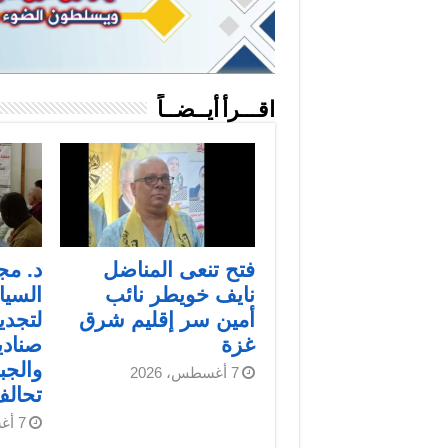
اقـــرأ أيــضــاً
فتح تنعى المناضل
د. مج
نايف خويطر نائب
السيا
أمين سر إقليم شرق
لتجدي
غزة
صنادي
والجب
7 أغسطس، 2026
تحال
7 أغسطس، 2026