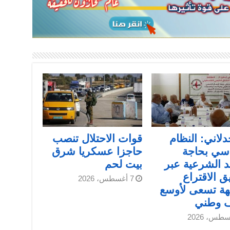
دلاني: النظام
قوات الاحتلال تنصب
سي بحاجة
حاجزا عسكريا شرق
د الشرعية عبر
بيت لحم
ق الاقتراع
7 أغسطس، 2026
هة تسعى لأوسع
ف وطني