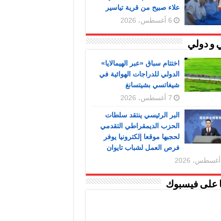
علاء صبيح من قرية تياسير
6 أغسطس، 2026
 و دولي
اختتام سباق «عبر الهيمالايا»
الدولي للدراجات الهوائية في
شيغاتسي بشيتسانغ
7 أغسطس، 2026
البر الرئيسي ينتقد سلطات
الحزب الديمقراطي التقدمي
لحجبها موقعا إلكترونيا يوفر
فرص العمل لشباب تايوان
ا على فيسبوك