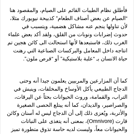
فأطلق نظام الطيبات القائم على الصيام، والمقصود هنا
“الصيام عن بعض أصناف الطعام” كذبيحة نيويورك مثلا،
لأن تناولها ينجم عنه مشاكل هضمية، ويتسبب في
حدوث إضرابات ونوبات من القلق، ولقد أكد بعض علماء
الغرب ذلك، فاستبعدها لأنها استحالت الى كائن هجين تم
انتاجه داخل المعامل والبركسات الصناعية التي رهنت
حياة الانسان بـ “علبة بلاستيكية” أو “قرص ملون”.
كما أن المزارعين والمربيين يعلمون جيدا أنه وحتى
الدجاج الطبيعي يأكل الأوساخ والمخلفات، وينبش في
التراب، والقمامة، وروث الحيوانات بحثاً عن اليرقات،
والصراصير، والديدان، كما أنه يبتلع الحصى الصغيرة
والأتربة، ويُعزى ذلك إلى أن الدجاج ليس له أسنان وكائن
قارت (Omnivore)، بمعنى أنه يتغذى على النباتات
والحيوانات معاً، وليست لديه حاسة تذوق متطورة تميز