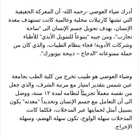
أدرك ضياء العوضي -رحمه الله- أن المعركة الحقيقية
التي تشنها كارتيلات محلية وعالمية كانت تستهدف معدة
الإنسان، بهدف تحويل جسم الإنسان الى “ساحة
تجارب”، ومن جيبه “ينبوعاً للتمويل الأبدي” للأطباء
وشركات الأدوية! فجاء بنظام الطيبات، والذي كان من
جملة ممنوعاته “الدجاج – ذبيحة نيويورك”.
وضياء العوضي هو طبيب تخرج من كلية الطب بجامعة
عين شمس بتقدير امتياز مع مرتبة الشرف، والذي جعل
من نفسه معملاً تجريبيّاً لنظامه لمدة ١٢ سنة، ووصل
الى أن التعامل مع جسم الإنسان وتحديداً “معدته” يكون
بسبيل أمثل لحمايتها عبر المدخلات، فكلما كانت
المدخلات سهلة الولوج، تكون سهلة الهضم، وسهلة
الإخراج.