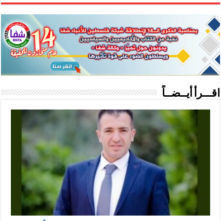
اقـــرأ أيــضــاً