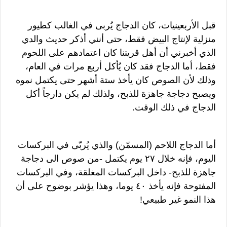
قبل الأربعينيات، كان الدجاج يُربى في الغالب كطيور
منزلية لإنتاج البيض فقط، حتى أنني أذكر حديث والدي
الذي أخبرني أن أهل قريتنا كان اعتمادهم على اللحوم
فقط، أما الدجاج فقد كان يُأكل أربع مرات في العام،
وذلك لأن الصوص كان يأخذ ستة أشهر حتى يكتمل نموه
ويصبح دجاجة جاهزة للذبح، ولذلك لم يكن دارجاً أكل
الدجاج في ذلك الوقت.
أما الدجاج اللاحم (المسمّن) والذي يُربّى في البركسات
اليوم، فإنه خلال ٢٧ يوم يكتمل -من صوص الى دجاجة
جاهزة للذبح- داخل البركسات المغلقة، وفي البركسات
المفتوحة فإنه يأخذ ٤٠ يوما، وهذا يؤشر بوضوح على أن
هذا النمو غير طبيعي!