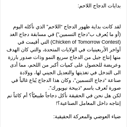
بدايات الدجاج اللاحم:
لقد كانت بداية ظهور الدجاج “اللاحم” الذي نأكله اليوم
(أو ما يُعرف ب”دجاج التسمين”) في مسابقة دجاج الغد
(Chicken of Tomorrow Contest) التي أقيمت في
أواخر الأربعينيات في الولايات المتحدة، والتي كان الهدف
منها إنتاج جيل من الدجاج سريع النمو وذات صدور بارزة
وعريضة للحصول على كميات أكبر من اللحم، مما أدى
الى التدخل في تغذيتها والتعديل الجيني لها، وولادة
صناعة “دجاج التسمين”، وكان هذا الدجاج يُباع غالباً في
صورة تُعرف باسم “ذبيحة نيويورك”.
لكن هل نحن في الحقيقة نأكل دجاجاً طبيعيّاً؟ أم كائناً تم
إنتاجه داخل المعامل الصناعية؟!
ضياء العوضي والمعركة الحقيقية: