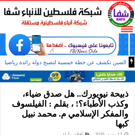
الصين تكشف عن خطة خمسية لتصبح دولة رائدة رياضيا
ذبيحة نيويورك.. هل صدق ضياء،
وكذب الأطباء؟! ، بقلم : الفيلسوف
والمفكر الإسلامي م. محمد نبيل
كبها
12 يونيو، 2026
أقلام و آراء