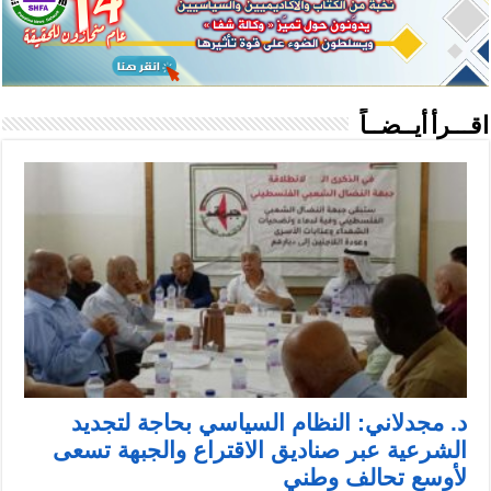
اقـــرأ أيــضــاً
د. مجدلاني: النظام السياسي بحاجة لتجديد
الشرعية عبر صناديق الاقتراع والجبهة تسعى
لأوسع تحالف وطني