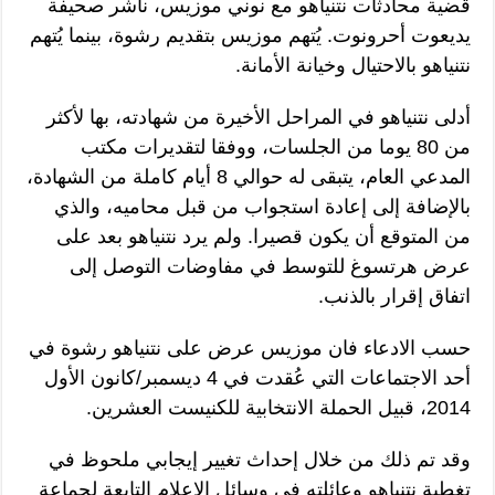
قضية محادثات نتنياهو مع نوني موزيس، ناشر صحيفة
يديعوت أحرونوت. يُتهم موزيس بتقديم رشوة، بينما يُتهم
نتنياهو بالاحتيال وخيانة الأمانة.
أدلى نتنياهو في المراحل الأخيرة من شهادته، بها لأكثر
من 80 يوما من الجلسات، ووفقا لتقديرات مكتب
المدعي العام، يتبقى له حوالي 8 أيام كاملة من الشهادة،
بالإضافة إلى إعادة استجواب من قبل محاميه، والذي
من المتوقع أن يكون قصيرا. ولم يرد نتنياهو بعد على
عرض هرتسوغ للتوسط في مفاوضات التوصل إلى
اتفاق إقرار بالذنب.
حسب الادعاء فان موزيس عرض على نتنياهو رشوة في
أحد الاجتماعات التي عُقدت في 4 ديسمبر/كانون الأول
2014، قبيل الحملة الانتخابية للكنيست العشرين.
وقد تم ذلك من خلال إحداث تغيير إيجابي ملحوظ في
تغطية نتنياهو وعائلته في وسائل الإعلام التابعة لجماعة