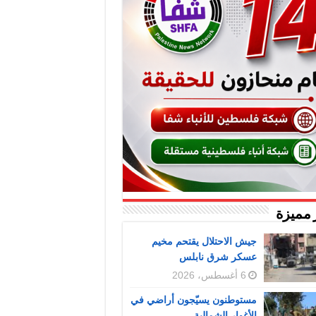
 مميزة
جيش الاحتلال يقتحم مخيم
عسكر شرق نابلس
6 أغسطس، 2026
مستوطنون يسيّجون أراضي في
الأغوار الشمالية