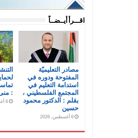
اقـــرأ أيــضــاً
مصادر التعليميّة
التنش
المفتوحة ودوره في
لحماي
استدامة التعليم في
تماسك
المجتمع الفلسطيني ،
: من
بقلم : الدكتور محمود
6 أغسطس، 2026
حسين
6 أغسطس، 2026