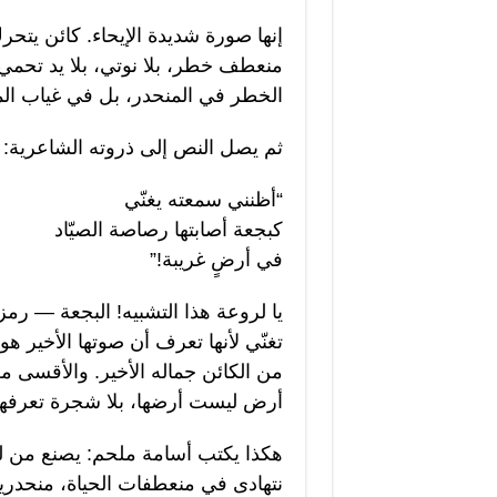
إنها صورة شديدة الإيحاء. كائن يتح
منعطف خطر، بلا نوتي، بلا يد تحمي،
الخطر في المنحدر، بل في غياب ال
ثم يصل النص إلى ذروته الشاعرية:
“أظنني سمعته يغنّي
كبجعة أصابتها رصاصة الصيّاد
في أرضٍ غريبة!”
يا لروعة هذا التشبيه! البجعة — رم
تغنّي لأنها تعرف أن صوتها الأخير ه
من الكائن جماله الأخير. والأقسى 
أرض ليست أرضها، بلا شجرة تعرفها، و
هكذا يكتب أسامة ملحم: يصنع من لح
نتهادى في منعطفات الحياة، منحدرين 