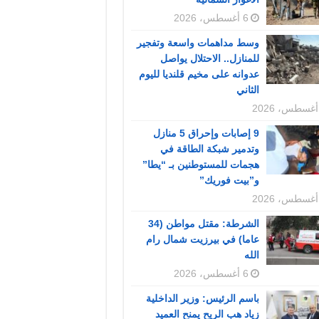
6 أغسطس، 2026
وسط مداهمات واسعة وتفجير
للمنازل.. الاحتلال يواصل
عدوانه على مخيم قلنديا لليوم
الثاني
9 إصابات وإحراق 5 منازل
وتدمير شبكة الطاقة في
هجمات للمستوطنين بـ “يطا”
و”بيت فوريك”
الشرطة: مقتل مواطن (34
عاما) في بيرزيت شمال رام
الله
6 أغسطس، 2026
باسم الرئيس: وزير الداخلية
زياد هب الريح يمنح العميد