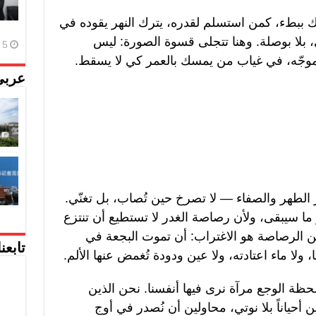
رك ببطء، كمن استسلم لقدره، يترك النهر يقوده في
 بلا بوصلة. وهنا تتجلى قسوة الصورة: ليس
5 أغسطس، 2026
موجّه، في غياب من يمسك بالعمر كي لا يسقط.
عربي
ز الطهر والصفاء — لا تصرخ حين تُصاب، بل تغنّي.
و ما سيبقى، ولأن رصاصة الغدر لا تستطيع أن تنتزع
من الرصاصة هو الاغتراب: أن تموت البجعة في
تابعن
لا ماء اعتادته، ولا عين ودودة تُغمض عنها الألم.
ظة الوجع مرآة نرى فيها أنفسنا. نحن الذين
أحياناً بلا نوتي، محاولين أن نُصدر في أوج