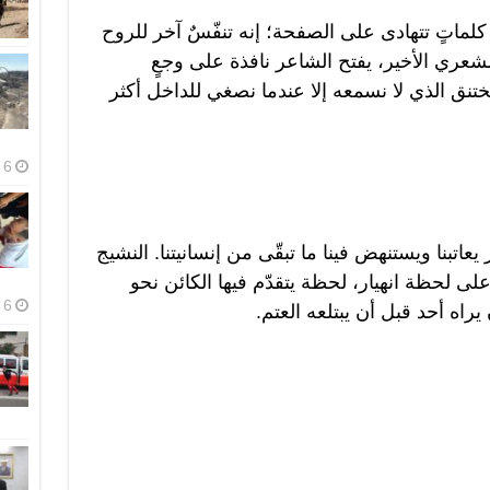
ماتٍ تتهادى على الصفحة؛ إنه تنفّسٌ آخر للروح
عري الأخير، يفتح الشاعر نافذة على وجعٍ
تنق الذي لا نسمعه إلا عندما نصغي للداخل أكثر
6 أغسطس، 2026
عاتبنا ويستنهض فينا ما تبقّى من إنسانيتنا. النشيج
 على لحظة انهيار، لحظة يتقدّم فيها الكائن نحو
6 أغسطس، 2026
راه أحد قبل أن يبتلعه العتم.